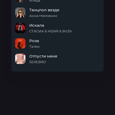
пацана
Алида
Серые
Танцпол везде
глаза
Анна Немченко
Танцпол
Искала
везде
СТАСИА & MZARI & BVZA
Искала
Роза
Татем
Роза
Отпусти меня
SEREBRO
Отпусти
меня