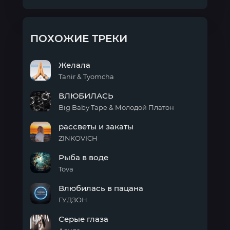
ПОХОЖИЕ ТРЕКИ
Желала
Tanir & Tyomcha
Желала
ВЛЮБИЛАСЬ
Big Baby Tape & Молодой Платон
ВЛЮБИЛАСЬ
рассветы и закаты
ZINKOVICH
рассветы
Рыба в воде
и
закаты
Tova
Рыба
Влюбилась в пацана
в
воде
ГУДЗОН
Влюбилась
Серые глаза
в