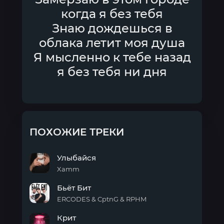
когда я без тебя
Знаю дождешься в
облака летит моя душа
Я мысленно к тебе назад
я без тебя ни дня
ПОХОЖИЕ ТРЕКИ
Улыбайся
Xamm
Улыбайся
Бьёт Бит
ERCODES & CptnG & RPHM
Бьёт
Крит
Бит