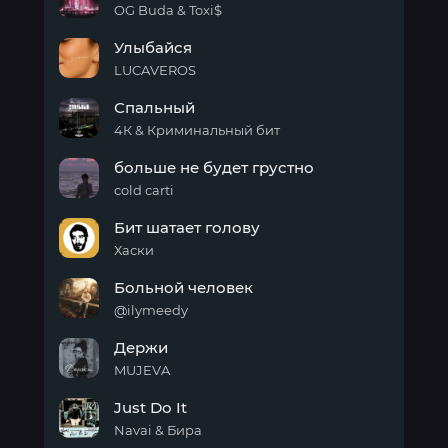
OG Buda & Toxi$
Крит
Улыбайся
LUCAVEROS
Улыбайся
Спальный
4К & Криминальный бит
Спальный
больше не будет грустно
cold carti
больше
Бит шатает голову
не
будет
Хаски
грустно
Бит
Больной человек
шатает
голову
@ilymeedy
Больной
Держи
человек
MUJEVA
Держи
Just Do It
Navai & Бира