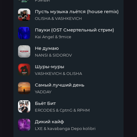
РЭЙВИ
NEDOSYP
Пусть музыка льётся (house remix)
OLISHA & VASHKEVICH
Пусть
Пауки (OST Смертельный стрим)
музыка
льётся
Kai Angel & 9mice
(house
Пауки
remix)
Не думаю
(OST
Смертельный
NANSI & SIDOROV
стрим)
Не
Шуры-муры
думаю
VASHKEVICH & OLISHA
Шуры-
Самый лучший день
муры
YADDAY
Самый
Бьёт Бит
лучший
день
ERCODES & CptnG & RPHM
Бьёт
Дикий кайф
Бит
LXE & kavabanga Depo kolibri
Дикий