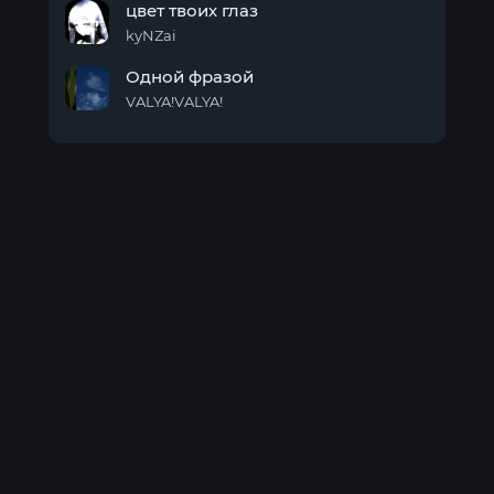
цвет твоих глаз
кайф
kyNZai
цвет
Одной фразой
твоих
глаз
VALYA!VALYA!
Одной
фразой