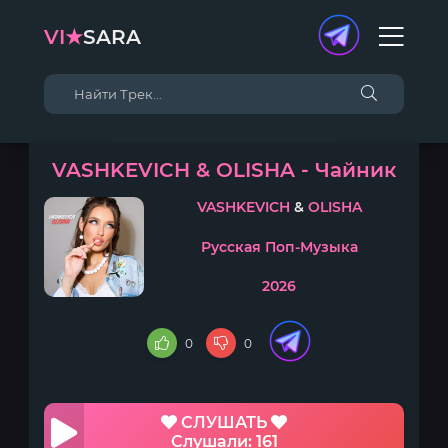
VI★
SARA
VASHKEVICH & OLISHA - Чайник
VASHKEVICH
&
OLISHA
Русская Поп-Музыка
2026
0
0
СЛУШАТЬ
Слушали: 161