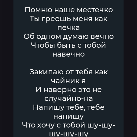
Помню наше местечко
Ты греешь меня как
печка
Об одном думаю вечно
Чтобы быть с тобой
навечно
Закипаю от тебя как
чайник я
И наверно это не
случайно-на
Напишу тебе, тебе
напишу
Что хочу с тобой шу-шу-
шу-шу-шу