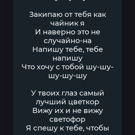
Закипаю от тебя как
чайник я
И наверно это не
случайно-на
Напишу тебе, тебе
напишу
Что хочу с тобой шу-шу-
шу-шу-шу
У твоих глаз самый
лучший цветкор
Вижу их и не вижу
светофор
Я спешу к тебе, чтобы