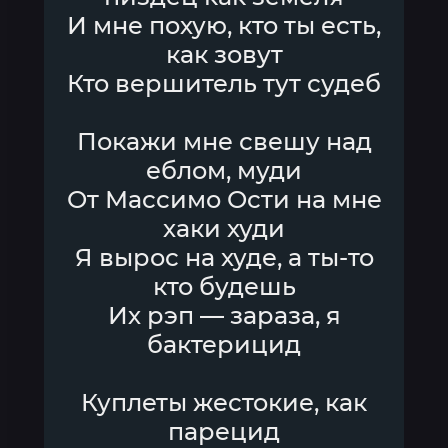
И мне похую, кто ты есть,
как зовут
Кто вершитель тут судеб
Покажи мне свешу над
еблом, муди
От Массимо Ости на мне
хаки худи
Я вырос на худе, а ты-то
кто будешь
Их рэп — зараза, я
бактерицид
Куплеты жестокие, как
парецид