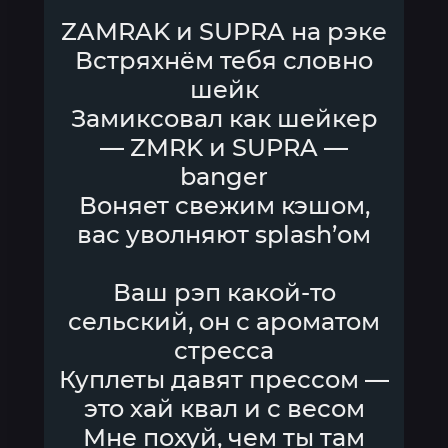
ZAMRAK и SUPRA на рэке
Встряхнём тебя словно
шейк
Замиксовал как шейкер
— ZMRK и SUPRA —
banger
Воняет свежим кэшом,
вас уволняют splash’ом
Ваш рэп какой-то
сельский, он с ароматом
стресса
Куплеты давят прессом —
это хай квал и с весом
Мне похуй, чем ты там