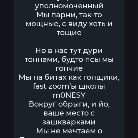
уполномоченный
Мы парни, так-то
мощные, с виду хоть и
тощие
Но в нас тут дури
тоннами, будто псы мы
гончие
Мы на битах как гонщики,
fast zoom’ы школы
m0NESY
Вокруг обрыги, и йо,
ваше место с
зашкварками
Мы не мечтаем о