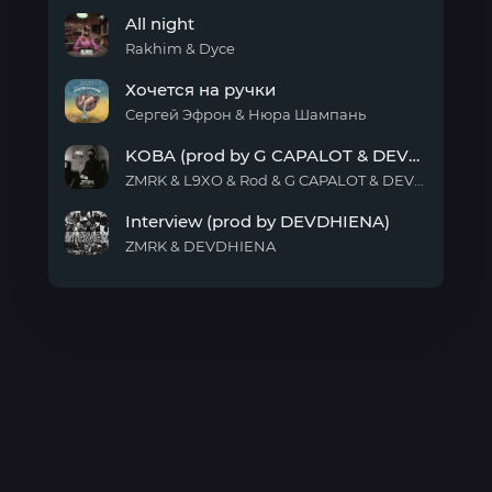
All
All night
Night
Rakhim & Dyce
All
Хочется на ручки
night
Сергей Эфрон & Нюра Шампань
Хочется
KOBA (prod by G CAPALOT & DEVDHIENA)
на
ручки
ZMRK & L9XO & Rod & G CAPALOT & DEVDHIENA
KOBA
Interview (prod by DEVDHIENA)
(prod
by G
ZMRK & DEVDHIENA
CAPALOT
Interview
&
(prod
DEVDHIENA)
by
DEVDHIENA)