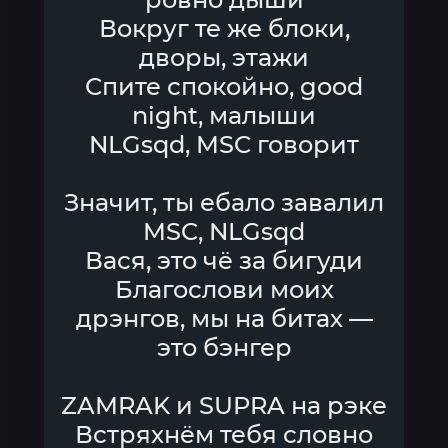
Вокруг те же блоки,
дворы, этажи
Спите спокойно, good
night, малыши
NLGsqd, MSC говорит
Значит, ты ебало завалил
MSC, NLGsqd
Вася, это чё за бигуди
Благослови моих
дрэнгов, мы на битах —
это бэнгер
ZAMRAK и SUPRA на рэке
Встряхнём тебя словно