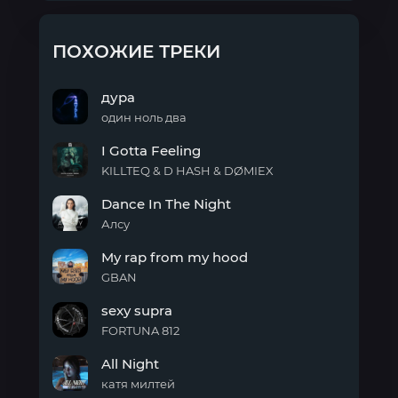
ПОХОЖИЕ ТРЕКИ
дура
один ноль два
дура
I Gotta Feeling
KILLTEQ & D HASH & DØMIEX
I
Dance In The Night
Gotta
Feeling
Алсу
Dance
My rap from my hood
In
The
GBAN
Night
My
sexy supra
rap
from
FORTUNA 812
my
sexy
hood
All Night
supra
катя милтей