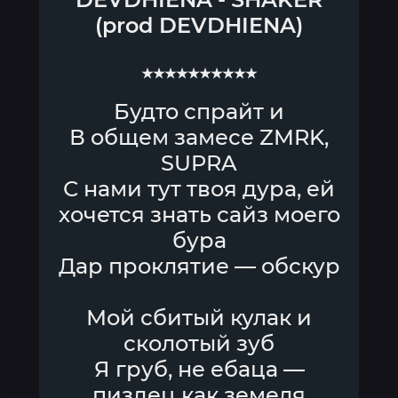
(prod DEVDHIENA)
★★★★★★★★★★
Будто спрайт и
В общем замесе ZMRK,
SUPRA
С нами тут твоя дура, ей
хочется знать сайз моего
бура
Дар проклятие — обскур
Мой сбитый кулак и
сколотый зуб
Я груб, не ебаца —
пиздец как земеля