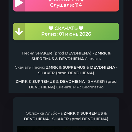
Слушали: 114
СКАЧАТЬ
Релиз: 01 июнь 2026
Песня
SHAKER (prod DEVDHIENA)
-
ZMRK
&
SUPREMUS
&
DEVDHIENA
Скачать
Скачать Песню
ZMRK
&
SUPREMUS
&
DEVDHIENA
-
SHAKER (prod DEVDHIENA)
ZMRK
&
SUPREMUS
&
DEVDHIENA
-
SHAKER (prod
DEVDHIENA)
Скачать MP3 Бесплатно
Обложка Альбома
ZMRK
&
SUPREMUS
&
DEVDHIENA
-
SHAKER (prod DEVDHIENA)