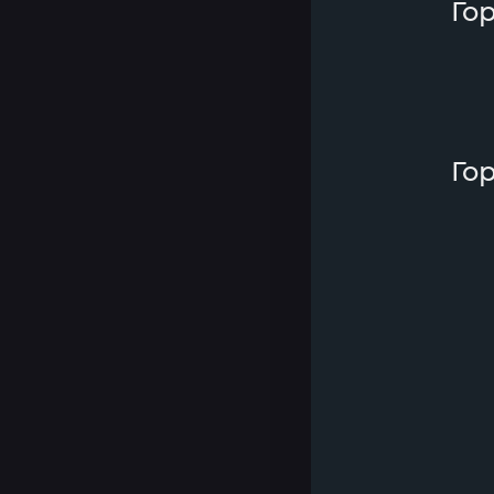
Го
Го