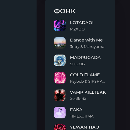
ФОНК
LOTADAO!
MZXDO
LOTADAO!
Dance with Me
3ntry & Maruyama
Dance
MADRUGADA
with
Me
SHUXIG
MADRUGADA
COLD FLAME
Psybob & SIRSHAAH
COLD
VAMP KILLTEKK
FLAME
XvallariX
VAMP
FAKA
KILLTEKK
TIMEX_TIMA
FAKA
YEWAN TIAO