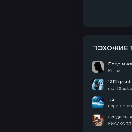
ПОХОЖИЕ 
Подо мно
Krillaz
Подо
1212 (prod
мной
mzlff & spb
1212
1, 2
(prod
by
Скриптонит 
spbwaves)
1, 2
Когда ты 
КИССКОЛД 
Когда