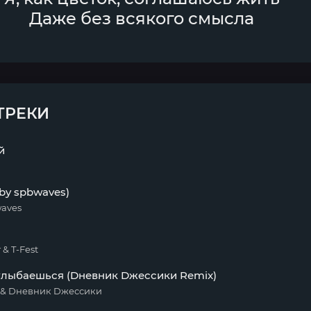
Даже без всякого смысла
ТРЕКИ
й
 by spbwaves)
waves
& T-Fest
улыбаешься (Dневник Dжессики Remix)
& Dневник Dжессики