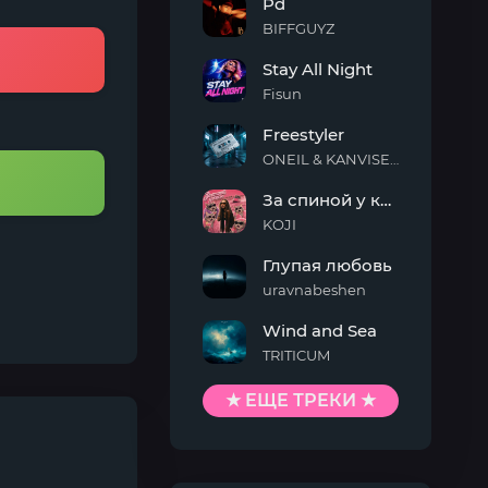
Pd
On
Me
BIFFGUYZ
Pd
Stay All Night
Fisun
Stay
Freestyler
All
Night
ONEIL & KANVISE & Kaskeiyp
Freestyler
За спиной у кисы
KOJI
За
Глупая любовь
спиной
у
uravnabeshen
кисы
Глупая
Wind and Sea
любовь
TRITICUM
Wind
and
★ ЕЩЕ ТРЕКИ ★
Sea