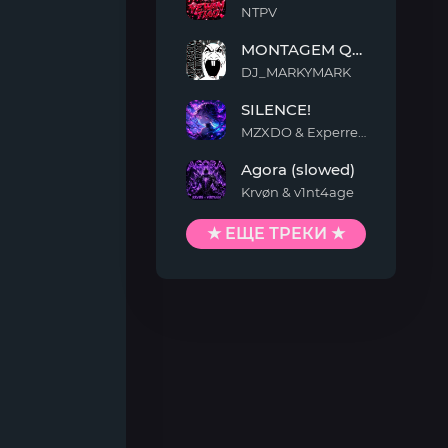
NTPV
YEWAN
MONTAGEM QUIMENTO
TIAO
DJ_MARKYMARK
MONTAGEM
SILENCE!
QUIMENTO
MZXDO & Experrent
SILENCE!
Agora (slowed)
Krvøn & v1nt4age
Agora
(slowed)
★ ЕЩЕ ТРЕКИ ★