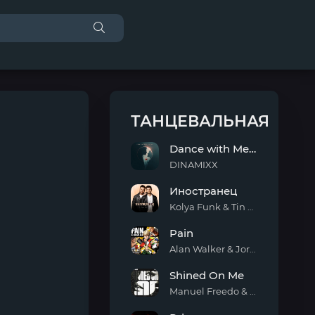
ТАНЦЕВАЛЬНАЯ
Dance with Me Tonight
DINAMIXX
Dance
Иностранец
with
Me
Kolya Funk & Tin Tin
Tonight
Иностранец
Pain
Alan Walker & Jordan Shaw
Pain
Shined On Me
Manuel Freedo & Scarlett
Shined