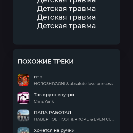
Детская травма
Детская травма
Детская травма
ПОХОЖИЕ ТРЕКИ
п+п
HOROSHIYAGNI & absolute love princess
п+п
Так круто внутри
Chris Yank
Так
ПАПА РАБОТАЛ
круто
внутри
НАВЕРНОЕ ПОЭТ & ЯКОРЪ & EVEN CUTE & ZODIVK
ПАПА
Хочется на ручки
РАБОТАЛ