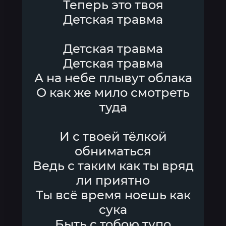
Теперь это твоя
Детская травма
Детская травма
Детская травма
А на небе плывут облака
О как же мило смотреть
туда
И с твоей тёлкой
обниматься
Ведь с таким как ты вряд
ли приятно
Ты всё время ноешь как
сука
Быть с тобою тупо