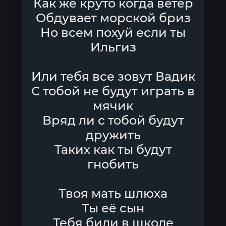
Как же круто когда ветер
Обдувает морской бриз
Но всем похуй если ты
Ильгиз
Или тебя все зовут Вадик
С тобой не будут играть в
мячик
Вряд ли с тобой будут
дружить
Таких как ты будут
гнобить
Твоя мать шлюха
Ты её сын
Тебя били в школе