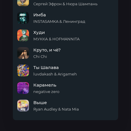
Сергей Эфрон & Нюра Шампань
Хочется
Имба
на
ручки
INSTASAMKA & Ленинград
Имба
Худи
МУККА & HOFMANNITA
Худи
Круто, и чё?
Chi Chi
Круто,
Ты Шалава
и чё?
luvdakash & Arigameh
Ты
Карамель
Шалава
negative zero
Карамель
Выше
Ryan Audley & Nata Mia
Выше