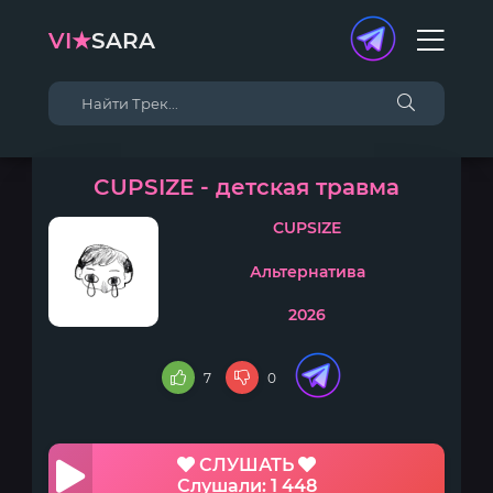
VI★
SARA
CUPSIZE - детская травма
CUPSIZE
Альтернатива
2026
7
0
СЛУШАТЬ
Слушали: 1 448