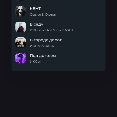
First
КЕНТ
Class
Ousibi & Оклок
КЕНТ
В саду
ИКСЫ & ERMNK & DASHI
В
В городе дорог
саду
ИКСЫ & RASA
В
Под дождем
городе
дорог
ИКСЫ
Под
дождем