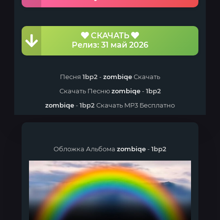
СКАЧАТЬ
Релиз: 31 май 2026
Песня
1bp2
-
zombiqe
Скачать
Скачать Песню
zombiqe
-
1bp2
zombiqe
-
1bp2
Скачать MP3 Бесплатно
Обложка Альбома
zombiqe
-
1bp2