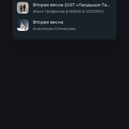
Черный
Вторая весна (OST «Ландыши Такая нежная любовь»)
Стоник
Женя Трофимов & NANSI & SIDOROV
Вторая
Вторая весна
весна
(OST
Анастасия Сотникова
«Ландыши
Вторая
Такая
весна
нежная
любовь»)