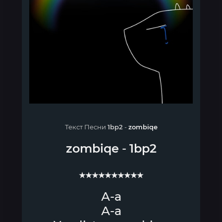
Текст Песни
1bp2
-
zombiqe
zombiqe
-
1bp2
★★★★★★★★★★
А-а
А-а