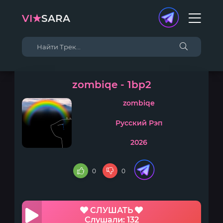
VI★
SARA
zombiqe - 1bp2
zombiqe
Русский Рэп
2026
0
0
СЛУШАТЬ
Слушали: 132