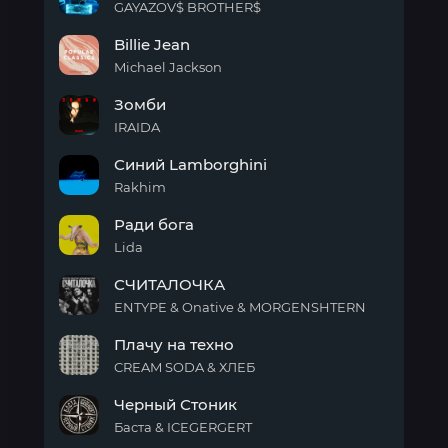
GAYAZOV$ BROTHER$
СИНИЙ
Billie Jean
ИНЕЙ
Michael Jackson
Billie
Зомби
Jean
IRAIDA
Зомби
Синий Lamborghini
Rakhim
Синий
Ради бога
Lamborghini
Lida
Ради
СЧИТАЛОЧКА
бога
ENTYPE & Onative & MORGENSHTERN
СЧИТАЛОЧКА
Плачу на техно
CREAM SODA & ХЛЕБ
Плачу
Черный Стоник
на
техно
Баста & ICEGERGERT