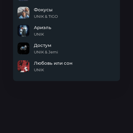
(Galibri
ХОРОШО
&
Фокусы
ПЛОХО
Mavik
UNIK & TIGO
vs
Фокусы
Митя
Ариэль
Фомин)
UNIK
Ариэль
Достум
UNIK & Jemi
Достум
Любовь или сон
UNIK
Любовь
или
сон