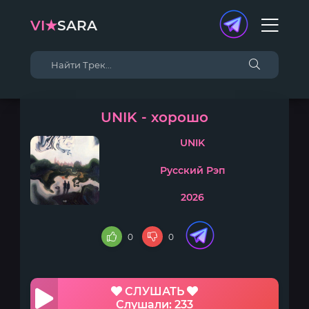
VI★
SARA
UNIK - хорошо
UNIK
Русский Рэп
2026
0
0
СЛУШАТЬ
Слушали: 233