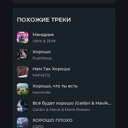
ПОХОЖИЕ ТРЕКИ
Мандраж
UNIK & JEMI
Мандраж
Хорошо
PushNova
Хорошо
Нам Так Хорошо
МИЧЕЛЗ
Нам
Хорошо, что ты есть
Так
Хорошо
HammAli
Хорошо,
Всё будет хорошо (Galibri & Mavik vs Митя Фомин)
что
ты
Galibri & Mavik & Митя Фомин
есть
Всё
ХОРОШО ПЛОХО
будет
хорошо
GSPD