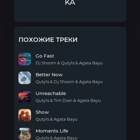
KA
ПОХОЖИЕ ТРЕКИ
Go Fast
Dj Shoom & Quty1s & Agata Bayu
Go
Better Now
Fast
Quty1s & Dj Shoom & Agata Bayu
Better
Unreachable
Now
Quty1s & Tim Dian & Agata Bayu
Unreachable
Show
Quty1s & Agata Bayu
Show
Moments Life
Quty1s & Agata Bayu