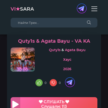
VI★
SARA
Quty1s & Agata Bayu - VA KA
Quty1s
&
Agata Bayu
Хаус
2026
0
0
СЛУШАТЬ
Слушали: 113