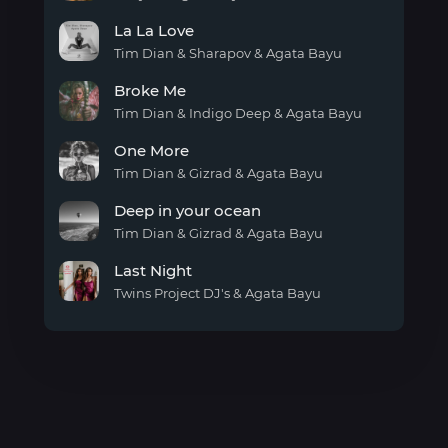
Moments
La La Love
Life
Tim Dian & Sharapov & Agata Bayu
La La
Broke Me
Love
Tim Dian & Indigo Deep & Agata Bayu
Broke
One More
Me
Tim Dian & Gizrad & Agata Bayu
One
Deep in your ocean
More
Tim Dian & Gizrad & Agata Bayu
Deep
Last Night
in
your
Twins Project DJ's & Agata Bayu
ocean
Last
Night