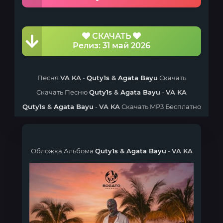
СКАЧАТЬ
Релиз: 31 май 2026
Песня
VA KA
-
Quty1s
&
Agata Bayu
Скачать
Скачать Песню
Quty1s
&
Agata Bayu
-
VA KA
Quty1s
&
Agata Bayu
-
VA KA
Скачать MP3 Бесплатно
Обложка Альбома
Quty1s
&
Agata Bayu
-
VA KA