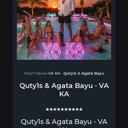
Текст Песни
VA KA
-
Quty1s
&
Agata Bayu
Quty1s
&
Agata Bayu
-
VA
KA
★★★★★★★★★★
Quty1s & Agata Bayu - VA