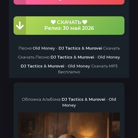
СКАЧАТЬ
Релиз: 30 май 2026
Песня
Old Money
-
DJ Tactics
&
Murovei
Скачать
Скачать Песню
DJ Tactics
&
Murovei
-
Old Money
DJ Tactics
&
Murovei
-
Old Money
Скачать MP3
Бесплатно
Обложка Альбома
DJ Tactics
&
Murovei
-
Old
Money