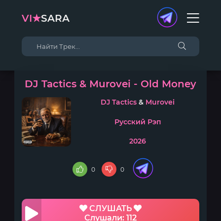
VI★
SARA
DJ Tactics & Murovei - Old Money
DJ Tactics
&
Murovei
Русский Рэп
2026
0
0
СЛУШАТЬ
Слушали: 112