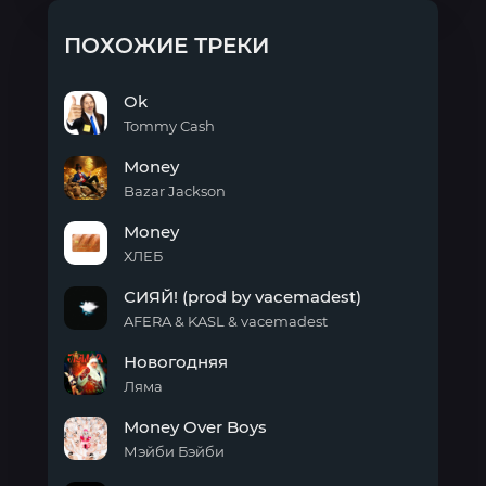
ПОХОЖИЕ ТРЕКИ
Ok
Tommy Cash
Ok
Money
Bazar Jackson
Money
Money
ХЛЕБ
Money
СИЯЙ! (prod by vacemadest)
AFERA & KASL & vacemadest
СИЯЙ!
Новогодняя
(prod
by
Ляма
vacemadest)
Новогодняя
Money Over Boys
Мэйби Бэйби
Money