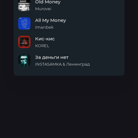
Old Money
Over
Boys
Murovei
Old
All My Money
Money
Imanbek
All
Кис-кис
My
Money
KOREL
Кис-
За деньги нет
кис
INSTASAMKA & Ленинград
За
деньги
нет