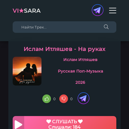
VI★
SARA
Ислам Итляшев - На руках
Ислам Итляшев
Русская Поп-Музыка
2026
0
0
СЛУШАТЬ
Слушали: 184