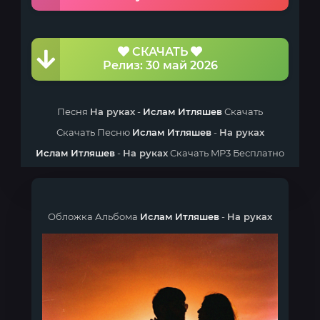
СКАЧАТЬ
Релиз: 30 май 2026
Песня
На руках
-
Ислам Итляшев
Скачать
Скачать Песню
Ислам Итляшев
-
На руках
Ислам Итляшев
-
На руках
Скачать MP3 Бесплатно
Обложка Альбома
Ислам Итляшев
-
На руках