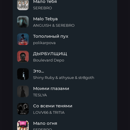
Мало тебя
пух
SEREBRO
Мало
Malo Tebya
тебя
ANGUISH & SEREBRO
Malo
Тополиный пух
Tebya
polikarpova
Тополиный
ДЫРБУЛЩИЩ
пух
Boulevard Depo
ДЫРБУЛЩИЩ
Это...
Shiny Ruby & athysue & str8goth
Это...
Моими глазами
TESLYA
Моими
Со всеми тенями
глазами
LOVV66 & TRITIA
Со
Мало огня
всеми
тенями
SEREBRO