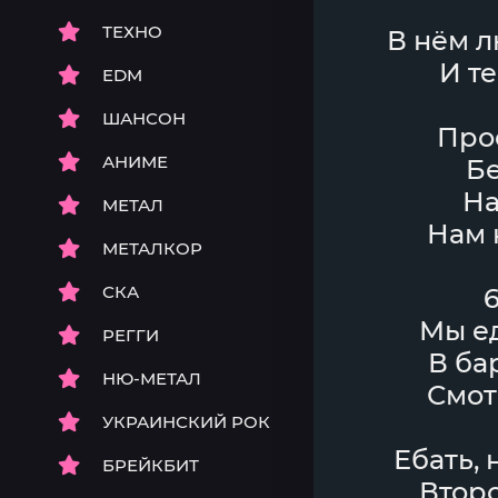
ТЕХНО
В нём л
И те
EDM
ШАНСОН
Про
АНИМЕ
Бе
На
МЕТАЛ
Нам 
МЕТАЛКОР
СКА
Мы е
РЕГГИ
В ба
НЮ-МЕТАЛ
Смот
УКРАИНСКИЙ РОК
Ебать, 
БРЕЙКБИТ
Второ