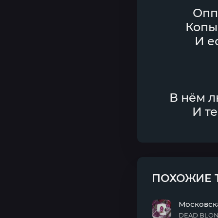
Опп
Копы
И е
В нём л
И те
ПОХОЖИЕ 
Московск
DEAD BLO