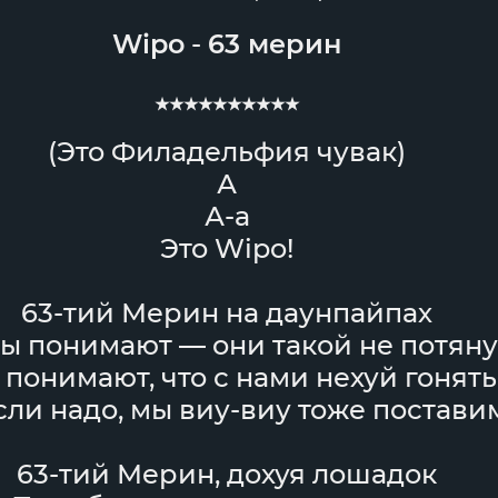
Wipo
-
63 мерин
★★★★★★★★★★
(Это Филадельфия чувак)
А
А-а
Это Wipo!
63-тий Мерин на даунпайпах
ы понимают — они такой не потяну
 понимают, что с нами нехуй гонят
сли надо, мы виу-виу тоже постави
63-тий Мерин, дохуя лошадок