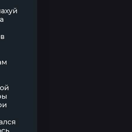
нахуй
а
ов
ам
ной
ры
ри
гался
юсь