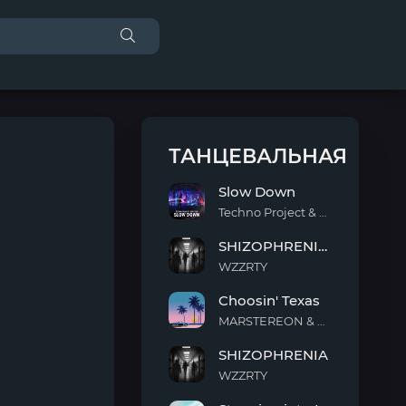
ТАНЦЕВАЛЬНАЯ
Slow Down
Techno Project & Geny Tur
Slow
SHIZOPHRENIA (Slowed)
Down
WZZRTY
SHIZOPHRENIA
Choosin' Texas
(Slowed)
MARSTEREON & Deep Mage & Megan Ashworth
Choosin'
SHIZOPHRENIA
Texas
WZZRTY
SHIZOPHRENIA