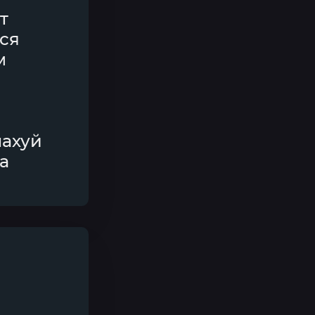
т
ься
м
нахуй
а