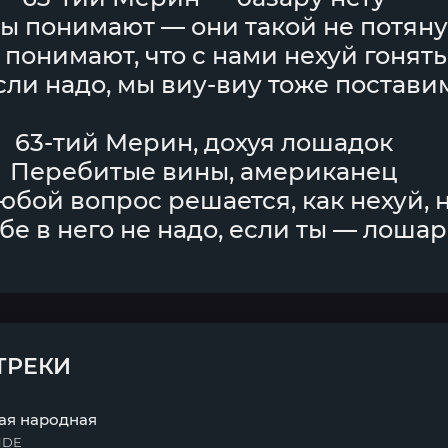
ы понимают — они такой не потяну
 понимают, что с нами нехуй гонят
сли надо, мы виу-виу тоже постави
63-тий Мерин, дохуя лошадок
Перебитые вины, американец
юбой вопрос решается, как нехуй, 
бе в него не надо, если ты — лошар
ТРЕКИ
ая народная
NDE