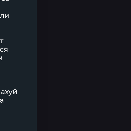
али
т
ься
м
нахуй
а