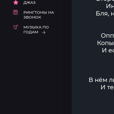
ДЖАЗ
Ин
Бля, 
РИНГТОНЫ НА
ЗВОНОК
МУЗЫКА ПО
ГОДАМ
Опп
Копы
И е
В нём л
И те