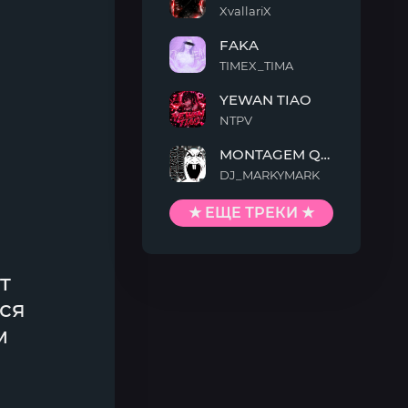
XvallariX
VAMP
FAKA
KILLTEKK
TIMEX_TIMA
FAKA
YEWAN TIAO
NTPV
YEWAN
MONTAGEM QUIMENTO
TIAO
DJ_MARKYMARK
MONTAGEM
QUIMENTO
★ ЕЩЕ ТРЕКИ ★
т
ься
м