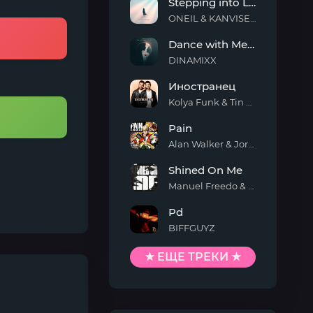
Stepping into Light
ONEIL & KANVISE & ERCODES
Stepping
Dance with Me Tonight
into
Light
DINAMIXX
Dance
Иностранец
with
Me
Kolya Funk & Tin Tin
Tonight
Иностранец
Pain
Alan Walker & Jordan Shaw
Pain
Shined On Me
Manuel Freedo & Scarlett
Shined
Pd
On
Me
BIFFGUYZ
Pd
★ ЕЩЕ ТРЕКИ ★