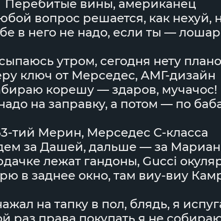
Перебитые вины, американец
юбой вопрос решается, как нехуй, 
бе в него не надо, если ты — лошар
сыпаюсь утром, сегодня нету план
ру ключ от Мерседес, АМГ-дизайн
бираю корешу — здаров, мучачос!
надо на заправку, а потом — по баб
63-тий Мерин, Мерседес С-класса
дем за Дашей, дальше — за Мариа
рдачке лежат гандоны, Gucci окуля
рю в заднее окно, там виу-виу Кам
нажал на тапку в пол, блядь, я испу
й раз права покупать я не собира