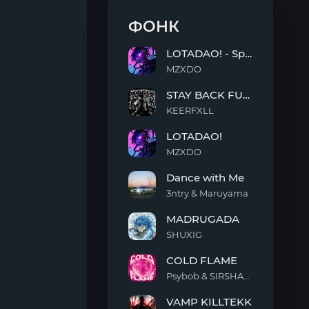
ФОНК
LOTADAO! - Sped Up
MZXDO
LOTADAO!
STAY BACK FUNK
-
Sped
KEERFXLL
Up
STAY
LOTADAO!
BACK
FUNK
MZXDO
LOTADAO!
Dance with Me
3ntry & Maruyama
Dance
MADRUGADA
with
Me
SHUXIG
MADRUGADA
COLD FLAME
Psybob & SIRSHAAH
COLD
VAMP KILLTEKK
FLAME