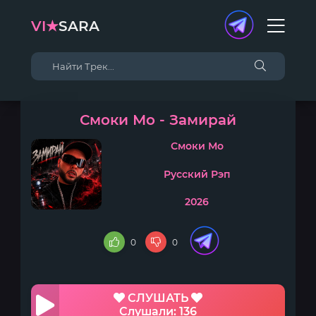
VI★
SARA
Смоки Мо - Замирай
Смоки Мо
Русский Рэп
2026
0
0
СЛУШАТЬ
Слушали: 136