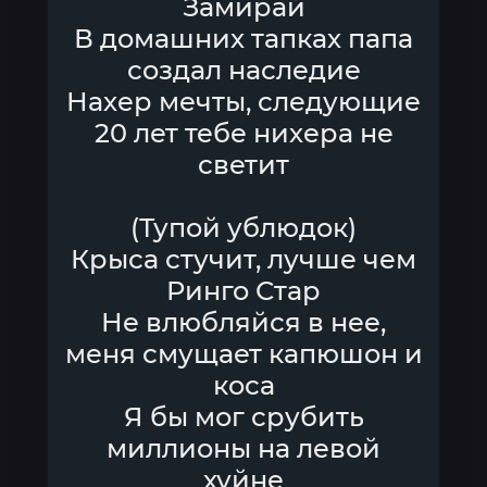
Замирай
В домашних тапках папа
создал наследие
Нахер мечты, следующие
20 лет тебе нихера не
светит
(Тупой ублюдок)
Крыса стучит, лучше чем
Ринго Стар
Не влюбляйся в нее,
меня смущает капюшон и
коса
Я бы мог срубить
миллионы на левой
хуйне