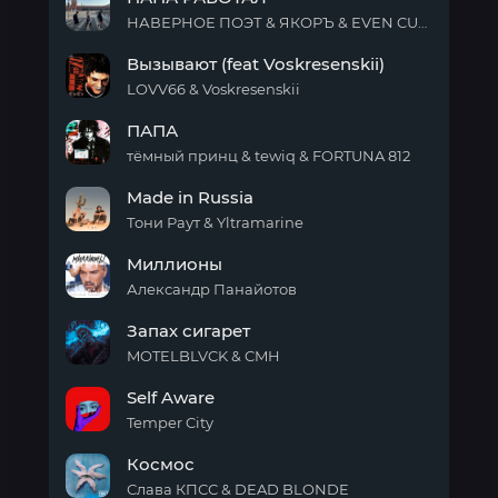
НАВЕРНОЕ ПОЭТ & ЯКОРЪ & EVEN CUTE & ZODIVK
ПАПА
Вызывают (feat Voskresenskii)
РАБОТАЛ
LOVV66 & Voskresenskii
Вызывают
ПАПА
(feat
Voskresenskii)
тёмный принц & tewiq & FORTUNA 812
ПАПА
Made in Russia
Тони Раут & Yltramarine
Made
Миллионы
in
Russia
Александр Панайотов
Миллионы
Запах сигарет
MOTELBLVCK & CMH
Запах
Self Aware
сигарет
Temper City
Self
Космос
Aware
Слава КПСС & DEAD BLONDE