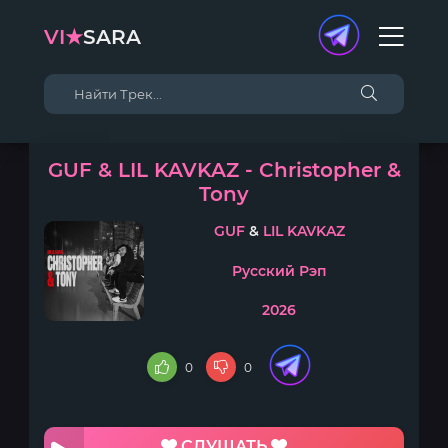
VI★
SARA
GUF & LIL KAVKAZ - Christopher &
Tony
GUF
&
LIL KAVKAZ
Русский Рэп
2026
0
0
СЛУШАТЬ