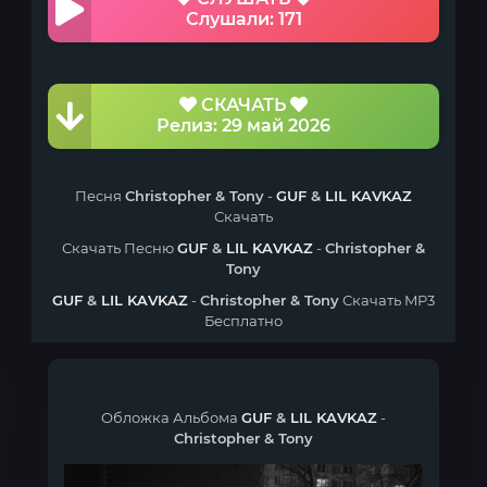
Слушали: 171
СКАЧАТЬ
Релиз: 29 май 2026
Песня
Christopher & Tony
-
GUF
&
LIL KAVKAZ
Скачать
Скачать Песню
GUF
&
LIL KAVKAZ
-
Christopher &
Tony
GUF
&
LIL KAVKAZ
-
Christopher & Tony
Скачать MP3
Бесплатно
Обложка Альбома
GUF
&
LIL KAVKAZ
-
Christopher & Tony