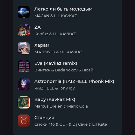
make
Легко ли быть молодым
it
alone
MACAN & LIL KAVKAZ
Легко
ZA
ли
быть
Konfuz & LIL KAVKAZ
молодым
ZA
Харам
МАЛЬБЭК & LIL KAVKAZ
Харам
Eva (Kavkaz remix)
Винтаж & Bedanokov & Люай
Eva
Astronomia (RAIZHELL Phonk Mix)
(Kavkaz
remix)
RAIZHELL & Tony Igy
Astronomia
Baby (Kavkaz Mix)
(RAIZHELL
Phonk
Marcus Dielen & Mario Cola
Mix)
Baby
Станция
(Kavkaz
Mix)
Смоки Мо & GUF & Dj Cave & Lil Kate
Станция