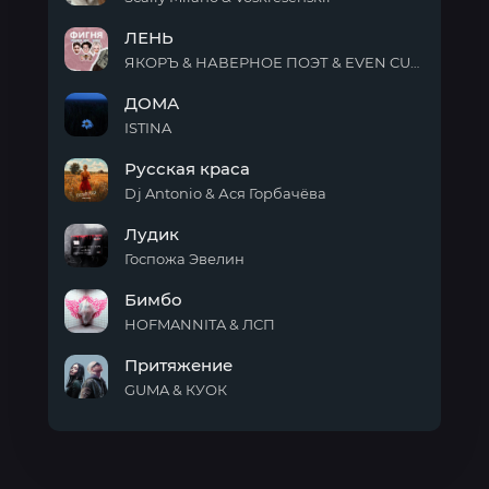
Русская
ЛЕНЬ
Кукла
ЯКОРЪ & НАВЕРНОЕ ПОЭТ & EVEN CUTE
ЛЕНЬ
ДОМА
ISTINA
ДОМА
Русская краса
Dj Antonio & Ася Горбачёва
Русская
Лудик
краса
Госпожа Эвелин
Лудик
Бимбо
HOFMANNITA & ЛСП
Бимбо
Притяжение
GUMA & КУОК
Притяжение