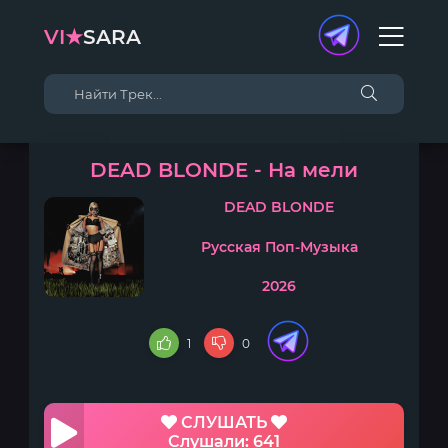
VI★
SARA
DEAD BLONDE - На мели
DEAD BLONDE
Русская Поп-Музыка
2026
1
0
СЛУШАТЬ
Слушали: 641