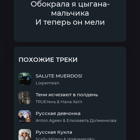
Обокрала я цыгана-
мальчика
И теперь он мели
ПОХОЖИЕ ТРЕКИ
SALUTE MUERDOS!
Loqiemean
SALUTE
Тени исчезают в полдень
MUERDOS!
TRUEтень & Нана Хатл
Тени
Русская девчонка
исчезают
в
Anton Ageev & Елизавета Долженкова
полдень
Русская
Русская Кукла
девчонка
Scally Milano & Voskresenskii