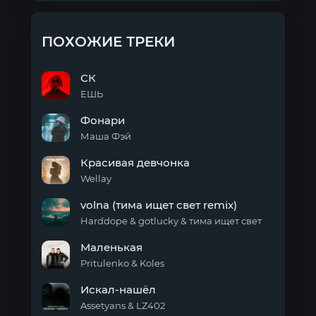
ПОХОЖИЕ ТРЕКИ
СК
ЕШЬ
СК
Фонари
Маша Фэй
Фонари
Красивая девчонка
Wellay
Красивая
volna (тима ищет свет remix)
девчонка
Harddope & gotlucky & тима ищет свет
volna
Маленькая
(тима
ищет
Pritulenko & Koles
свет
Маленькая
remix)
Искал-нашёл
Assetyans & LZ402