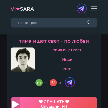
VI★
SARA
тима ищет свет - по любви
тима ищет свет
Инди
2026
0
0
СЛУШАТЬ
Слушали: 141