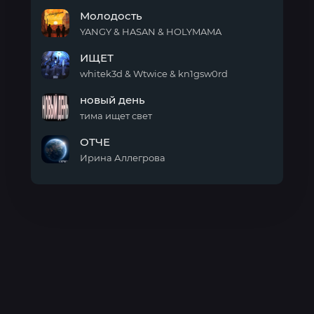
Искал-
Молодость
нашёл
YANGY & HASAN & HOLYMAMA
Молодость
ИЩЕТ
whitek3d & Wtwice & kn1gsw0rd
ИЩЕТ
новый день
тима ищет свет
новый
ОТЧЕ
день
Ирина Аллегрова
ОТЧЕ