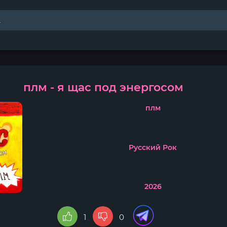
плм - я щас под энергосом
плм
Русский Рок
2026
1
0