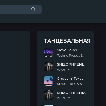
ТАНЦЕВАЛЬНАЯ
Slow Down
Techno Project & Geny Tur
Slow
SHIZOPHRENIA (Slowed)
Down
WZZRTY
SHIZOPHRENIA
Choosin' Texas
(Slowed)
MARSTEREON & Deep Mage & Megan Ashworth
Choosin'
SHIZOPHRENIA
Texas
WZZRTY
SHIZOPHRENIA