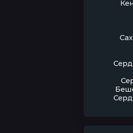
Кен
Сах
Сердц
Се
Беше
Сердц