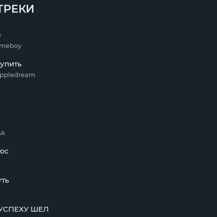
ТРЕКИ
)
lameboy
купить
appledream
SA
юс
уть
УСПЕХУ ШЕЛ