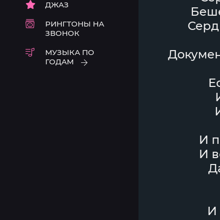
ДЖАЗ
Беше
Сердц
РИНГТОНЫ НА
ЗВОНОК
Документ
МУЗЫКА ПО
ГОДАМ
Е
И п
И в
Д
И