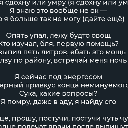
 я сдохну или умру (я сдохну или ум
Я знаю это вообще не ок —
 я больше так не могу (дайте ещё)
Опять упал, лежу будто овощ
Кто изучал, бля, первую помощь?
выпил пять литров, ебать это мощь
лзу по району, встречай меня ночь
Я сейчас под энергосом
арный привкус конца неминуемог
Сука, какие вопросы?
Я помру, даже в аду, я найду его
е, прошу, постучи, постучи чуть ч
рдце полечат врачи после выпишу