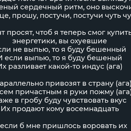
ный сердечный ритм, оно выскоч
е, прошу, постучи, постучи чуть ч
 просят, чтоб я теперь смог купить
энергетики, вы охуевшие
сли не выпью, то я буду бешенный
И если выпью, то я буду бешеный
Их разливает какой-то индус (ага)
араллельно привозят в страну (ага
сем причастным я руки пожму (ага
аже в гробу буду чувствовать вкус
Их продают кому восемнадцать
 если б мне пришлось воровать их