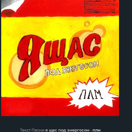
Текст Песни
я щас под энергосом
-
плм