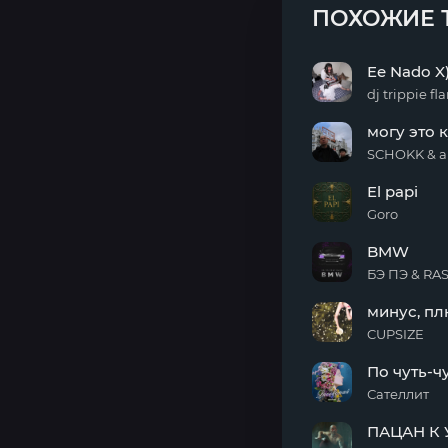
ПОХОЖИЕ 
Ee Nado X
dj trippie f
Ee
могу это 
Nado
X)
SCHOKK & 
могу
El papi
это
купить
Goro
El
BMW
papi
БЭ ПЭ & RA
BMW
минус, пл
CUPSIZE
минус,
По чуть-ч
плюс
Сателлит
По
ПАЦАН К 
чуть-