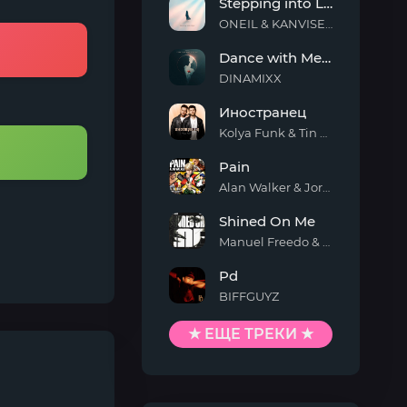
Stepping into Light
ONEIL & KANVISE & ERCODES
Stepping
Dance with Me Tonight
into
Light
DINAMIXX
Dance
Иностранец
with
Me
Kolya Funk & Tin Tin
Tonight
Иностранец
Pain
Alan Walker & Jordan Shaw
Pain
Shined On Me
Manuel Freedo & Scarlett
Shined
Pd
On
Me
BIFFGUYZ
Pd
★ ЕЩЕ ТРЕКИ ★