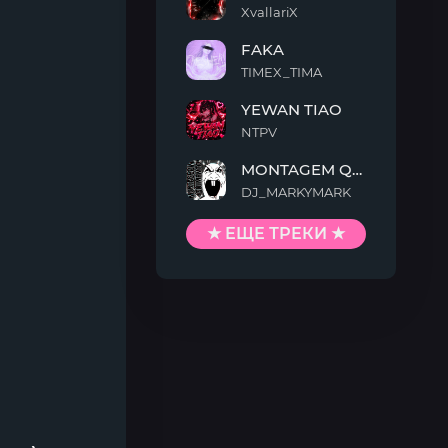
XvallariX
VAMP
FAKA
KILLTEKK
TIMEX_TIMA
FAKA
YEWAN TIAO
NTPV
YEWAN
MONTAGEM QUIMENTO
TIAO
DJ_MARKYMARK
MONTAGEM
QUIMENTO
★ ЕЩЕ ТРЕКИ ★