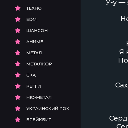
У-у —
ТЕХНО
Но
EDM
ШАНСОН
АНИМЕ
Я 
МЕТАЛ
По
МЕТАЛКОР
СКА
Сах
РЕГГИ
НЮ-МЕТАЛ
УКРАИНСКИЙ РОК
Сердц
БРЕЙКБИТ
Се