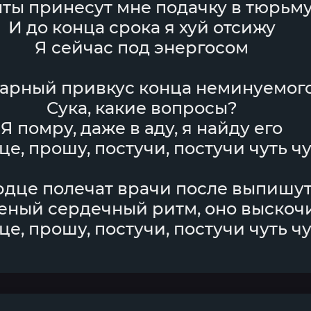
ты принесут мне подачку в тюрьм
И до конца срока я хуй отсижу
Я сейчас под энергосом
арный привкус конца неминуемог
Сука, какие вопросы?
Я помру, даже в аду, я найду его
е, прошу, постучи, постучи чуть ч
рдце полечат врачи после выпишу
ный сердечный ритм, оно выскоч
е, прошу, постучи, постучи чуть ч