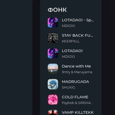
ФОНК
LOTADAO! - Sped Up
MZXDO
LOTADAO!
STAY BACK FUNK
-
Sped
KEERFXLL
Up
STAY
LOTADAO!
BACK
FUNK
MZXDO
LOTADAO!
Dance with Me
3ntry & Maruyama
Dance
MADRUGADA
with
Me
SHUXIG
MADRUGADA
COLD FLAME
Psybob & SIRSHAAH
COLD
VAMP KILLTEKK
FLAME