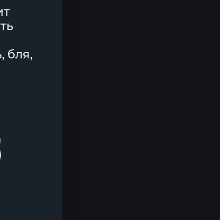
ит
уть
, бля,
)
)