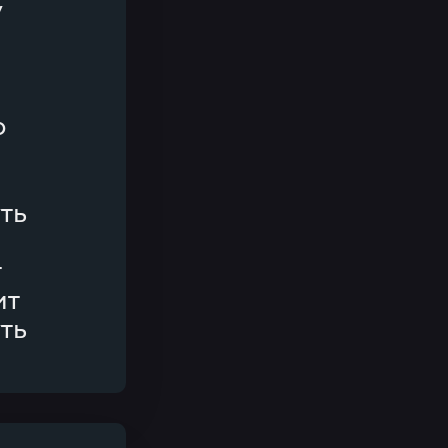
у
о
уть
т
ит
уть