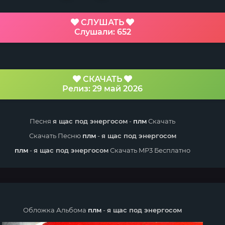
СЛУШАТЬ
Слушали: 652
СКАЧАТЬ
Релиз: 29 май 2026
Песня
я щас под энергосом
-
плм
Скачать
Скачать Песню
плм
-
я щас под энергосом
плм
-
я щас под энергосом
Скачать MP3 Бесплатно
Обложка Альбома
плм
-
я щас под энергосом