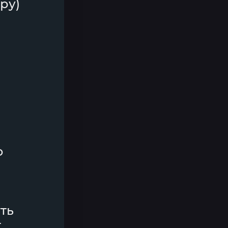
ру)
о
уть
т