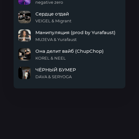
negative zero
Карамель
Сердце отдай
VEIGEL & Migrant
Сердце
Манипуляция (prod by Yurafaust)
отдай
MUJEVA & Yurafaust
Манипуляция
Она делит вайб (ChupChop)
(prod
by
KOREL & NEEL
Yurafaust)
Она
ЧЁРНЫЙ БУМЕР
делит
вайб
DAVA & SERYOGA
(ChupChop)
ЧЁРНЫЙ
БУМЕР