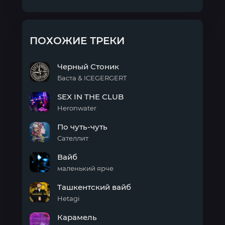
ПОХОЖИЕ ТРЕКИ
Черный Стоник
Баста & ICEGERGERT
Черный
SEX IN THE CLUB
Стоник
Heronwater
SEX
По чуть-чуть
IN
THE
Сателлит
CLUB
По
Вайб
чуть-
чуть
маленький ярче
Вайб
Ташкентский вайб
Hetagi
Ташкентский
Карамель
вайб