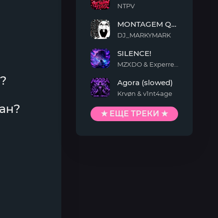
NTPV
YEWAN
MONTAGEM QUIMENTO
TIAO
DJ_MARKYMARK
MONTAGEM
SILENCE!
QUIMENTO
MZXDO & Experrent
SILENCE!
?
Agora (slowed)
Krvøn & v1nt4age
Agora
кан?
(slowed)
★ ЕЩЕ ТРЕКИ ★