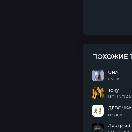
ПОХОЖИЕ 
UNA
КУОК
UNA
Тону
HOLLYFLA
Тону
ДЕВОЧКА
cocorin
ДЕВОЧКА
Лес (prod
НА
МИЛЛИОН