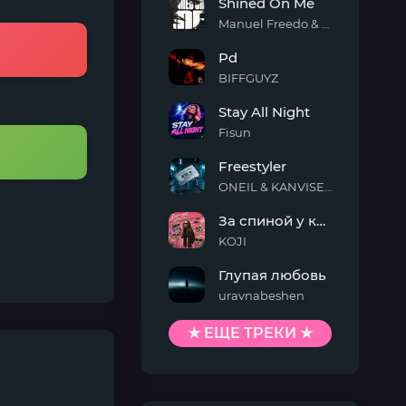
Shined On Me
Manuel Freedo & Scarlett
Shined
Pd
On
Me
BIFFGUYZ
Pd
Stay All Night
Fisun
Stay
Freestyler
All
Night
ONEIL & KANVISE & Kaskeiyp
Freestyler
За спиной у кисы
KOJI
За
Глупая любовь
спиной
у
uravnabeshen
кисы
Глупая
любовь
★ ЕЩЕ ТРЕКИ ★