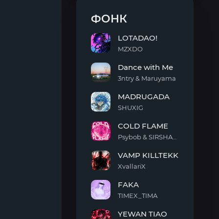
ФОНК
LOTADAO!
MZXDO
LOTADAO!
Dance with Me
3ntry & Maruyama
Dance
MADRUGADA
with
Me
SHUXIG
MADRUGADA
COLD FLAME
Psybob & SIRSHAAH
COLD
VAMP KILLTEKK
FLAME
XvallariX
VAMP
FAKA
KILLTEKK
TIMEX_TIMA
FAKA
YEWAN TIAO