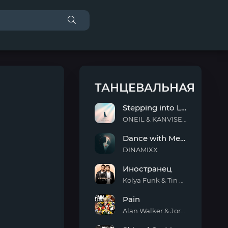
ТАНЦЕВАЛЬНАЯ
Stepping into Light
ONEIL & KANVISE & ERCODES
Stepping
Dance with Me Tonight
into
Light
DINAMIXX
Dance
Иностранец
with
Me
Kolya Funk & Tin Tin
Tonight
Иностранец
Pain
Alan Walker & Jordan Shaw
Pain