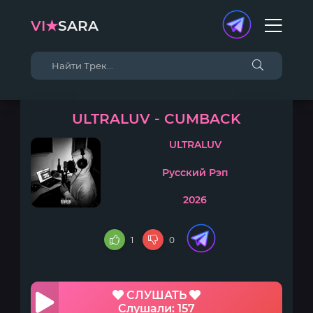
VI★
SARA
ULTRALUV - CUMBACK
ULTRALUV
Русский Рэп
2026
1
0
СЛУШАТЬ
Слушали: 157