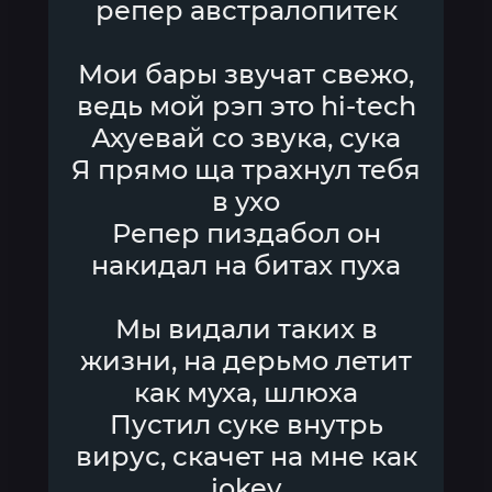
репер австралопитек
Мои бары звучат свежо,
ведь мой рэп это hi-tech
Ахуевай со звука, сука
Я прямо ща трахнул тебя
в ухо
Репер пиздабол он
накидал на битах пуха
Мы видали таких в
жизни, на дерьмо летит
как муха, шлюха
Пустил суке внутрь
вирус, скачет на мне как
jokey