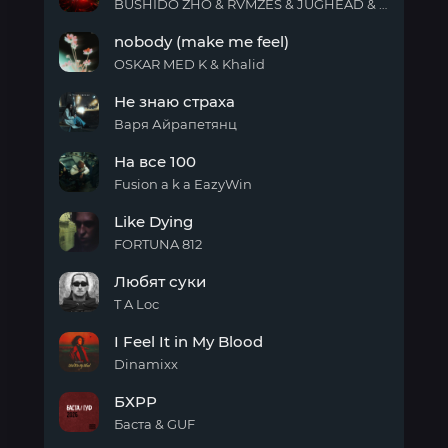
BUSHIDO ZHO & RVMZES & JUGHEAD & JABO
Вирус
nobody (make me feel)
OSKAR MED K & Khalid
nobody
Не знаю страха
(make
me
Варя Айрапетянц
feel)
Не
На все 100
знаю
страха
Fusion a k a EazyWin
На
Like Dying
все
100
FORTUNA 812
Like
Любят суки
Dying
T A Loc
Любят
I Feel It in My Blood
суки
Dinamixx
I
БХРР
Feel
It in
Баста & GUF
My
БХРР