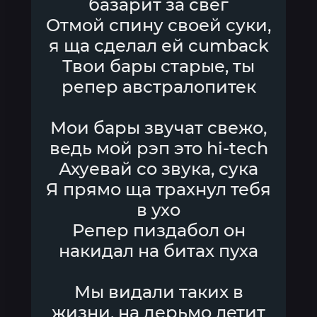
базарит за свег
Отмой спину своей суки,
я ща сделал ей cumback
Твои бары старые, ты
репер австралопитек
Мои бары звучат свежо,
ведь мой рэп это hi-tech
Ахуевай со звука, сука
Я прямо ща трахнул тебя
в ухо
Репер пиздабол он
накидал на битах пуха
Мы видали таких в
жизни, на дерьмо летит