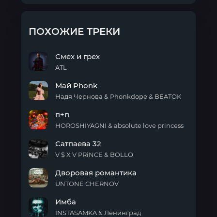
ПОХОЖИЕ ТРЕКИ
Смех и грех
ATL
Смех
Май Phonk
и
грех
Надя Чернова & Phonkdope & BEATOK
Май
п+п
Phonk
HOROSHIYAGNI & absolute love princess
п+п
Сатпаева 32
V $ X V PRiNCE & BOLLO
Сатпаева
Дворовая романтика
32
UNTONE CHERNOV
Дворовая
Имба
романтика
INSTASAMKA & Ленинград