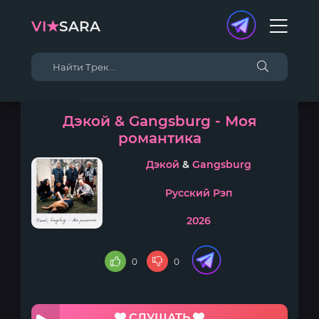
VI★
SARA
Дэкой & Gangsburg - Моя
романтика
Дэкой
&
Gangsburg
Русский Рэп
2026
0
0
СЛУШАТЬ