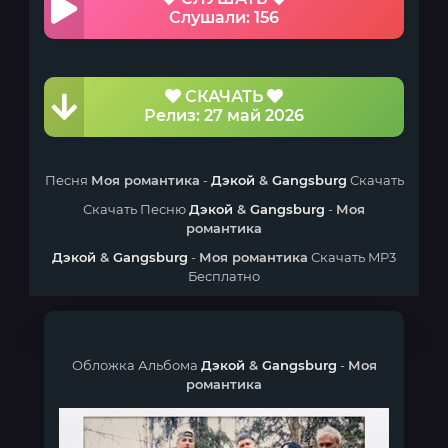
Слушали: 156
СКАЧАТЬ
Релиз: 27 май 2026
Песня
Моя романтика
-
Дэкой
&
Gangsburg
Скачать
Скачать Песню
Дэкой
&
Gangsburg
-
Моя
романтика
Дэкой
&
Gangsburg
-
Моя романтика
Скачать MP3
Бесплатно
Обложка Альбома
Дэкой
&
Gangsburg
-
Моя
романтика