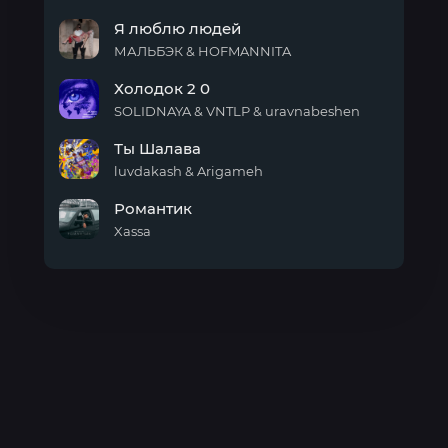
Имба
Я люблю людей
МАЛЬБЭК & HOFMANNITA
Я
Холодок 2 0
люблю
людей
SOLIDNAYA & VNTLP & uravnabeshen
Холодок
Ты Шалава
2 0
luvdakash & Arigameh
Ты
Романтик
Шалава
Xassa
Романтик