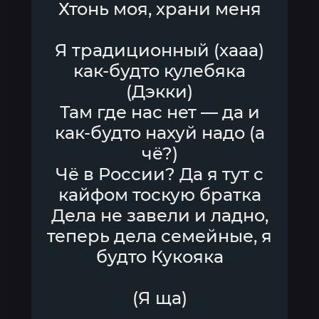
Хтонь моя, храни меня
Я традиционный (хааа)
как-будто кулебяка
(Дэкки)
Там где нас нет — да и
как-будто нахуй надо (а
чё?)
Чё в России? Да я тут с
кайфом тоскую братка
Дела не завели и ладно,
теперь дела семейные, я
будто Кукояка
(Я ща)