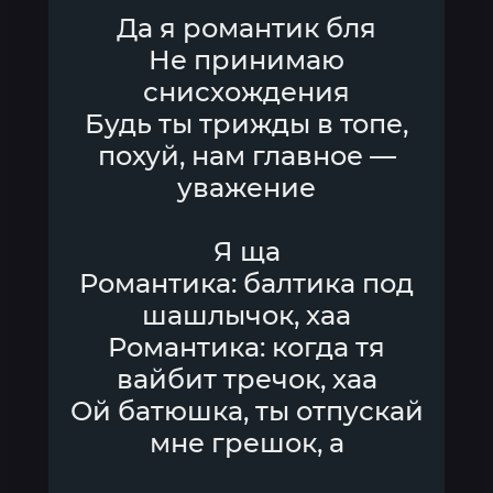
Да я романтик бля
Не принимаю
снисхождения
Будь ты трижды в топе,
похуй, нам главное —
уважение
Я ща
Романтика: балтика под
шашлычок, хаа
Романтика: когда тя
вайбит тречок, хаа
Ой батюшка, ты отпускай
мне грешок, а