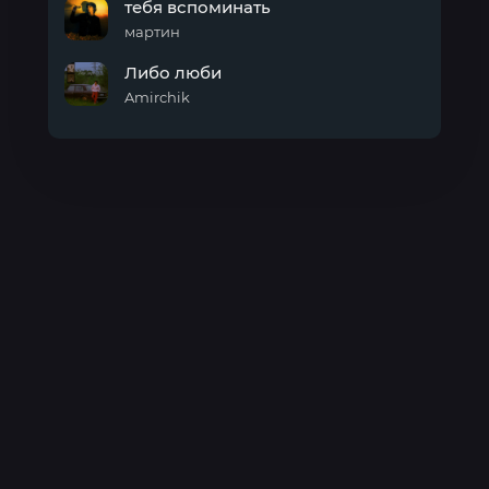
тебя вспоминать
мартин
тебя
Либо люби
вспоминать
Amirchik
Либо
люби