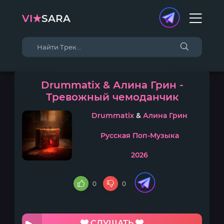
VI★
SARA
Drummatix & Алина Грин -
Тревожный чемоданчик
Drummatix
&
Алина Грин
Русская Поп-Музыка
2026
0
0
СЛУШАТЬ