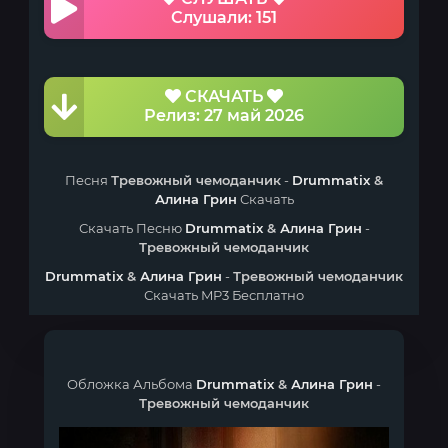
Слушали: 151
СКАЧАТЬ
Релиз: 27 май 2026
Песня
Тревожный чемоданчик
-
Drummatix
&
Алина Грин
Скачать
Скачать Песню
Drummatix
&
Алина Грин
-
Тревожный чемоданчик
Drummatix
&
Алина Грин
-
Тревожный чемоданчик
Скачать MP3 Бесплатно
Обложка Альбома
Drummatix
&
Алина Грин
-
Тревожный чемоданчик