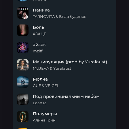
Паника
Паника
TARNOVITA & Влад Кудинов
Паника
Боль
#ЗАЦВ
Боль
айзек
mzlff
айзек
Манипуляция (prod by Yurafaust)
MUJEVA & Yurafaust
Манипуляция
Молча
(prod
by
GUF & VEIGEL
Yurafaust)
Молча
Под провинциальным небом
LeanJe
Под
Полумеры
провинциальным
небом
Алина Грин
Полумеры