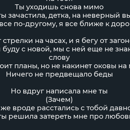
Ты уходишь снова мимо
ты зачастила, детка, на неверный 
все по-другому, я все ближе к дор
 стрелки на часах, и я бегу от заго
 буду с новой, мы с ней еще не зна
слову
оит планы, но не накинет оковы на
Ничего не предвещало беды
Но вдруг написала мне ты
(Зачем)
же вроде расстались с тобой давн
ты решила затереть мне про любов