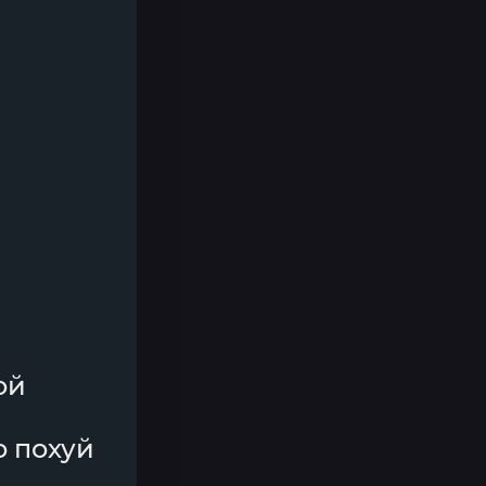
ой
о похуй