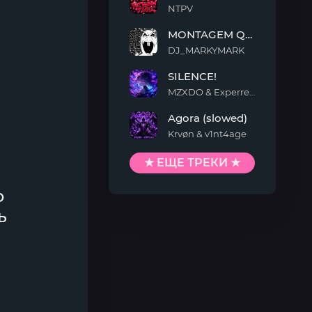
NTPV
YEWAN
MONTAGEM QUIMENTO
TIAO
DJ_MARKYMARK
MONTAGEM
SILENCE!
QUIMENTO
MZXDO & Experrent
SILENCE!
Agora (slowed)
Krvøn & v1nt4age
Agora
(slowed)
★ ЕЩЕ ТРЕКИ ★
о
ь