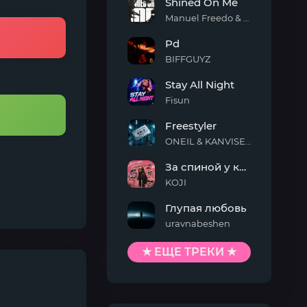
Shined On Me
Manuel Freedo & Scarlett
Shined
Pd
On
Me
BIFFGUYZ
Pd
Stay All Night
Fisun
Stay
Freestyler
All
Night
ONEIL & KANVISE & Kaskeiyp
Freestyler
За спиной у кисы
KOJI
За
Глупая любовь
спиной
у
uravnabeshen
кисы
Глупая
любовь
★ ЕЩЕ ТРЕКИ ★