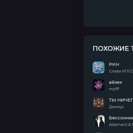
ПОХОЖИЕ 
РКН
Слава КПСС 
РКН
айзек
mzlff
айзек
ТЫ НИЧЕ
Джизус
ТЫ
Бессонни
НИЧЕГО
НЕ
Adamant &
ПОНЯЛА
Бессонница