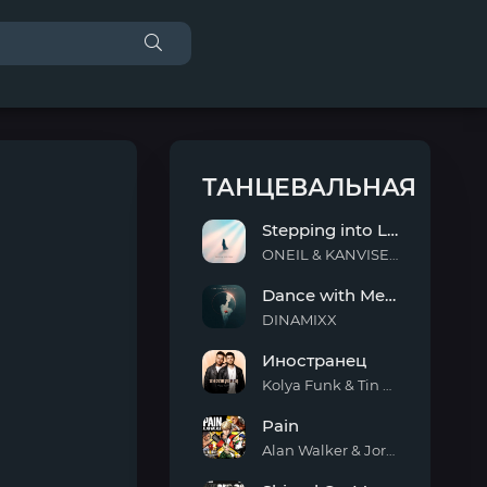
ТАНЦЕВАЛЬНАЯ
Stepping into Light
ONEIL & KANVISE & ERCODES
Stepping
Dance with Me Tonight
into
Light
DINAMIXX
Dance
Иностранец
with
Me
Kolya Funk & Tin Tin
Tonight
Иностранец
Pain
Alan Walker & Jordan Shaw
Pain