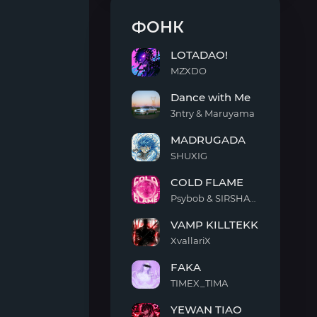
ФОНК
LOTADAO!
MZXDO
LOTADAO!
Dance with Me
3ntry & Maruyama
Dance
MADRUGADA
with
Me
SHUXIG
MADRUGADA
COLD FLAME
Psybob & SIRSHAAH
COLD
VAMP KILLTEKK
FLAME
XvallariX
VAMP
FAKA
KILLTEKK
TIMEX_TIMA
FAKA
YEWAN TIAO