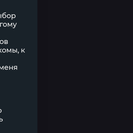
выбор
огому
нов
комы, к
 меня
о
ь