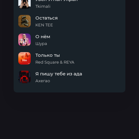
Tkimali
Увёл
Остаться
Угнал
Украл
KEN TEE
Остаться
О нём
Шура
О
Только ты
нём
Red Square & REYA
Только
Я пишу тебе из ада
ты
Ахегао
Я
пишу
тебе
из
ада