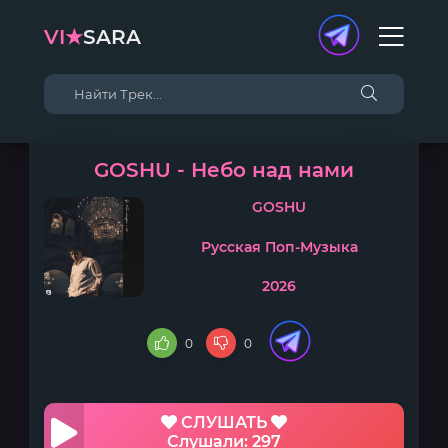
VI★
SARA
GOSHU - Небо над нами
GOSHU
Русская Поп-Музыка
2026
0
0
СЛУШАТЬ
Слушали: 297