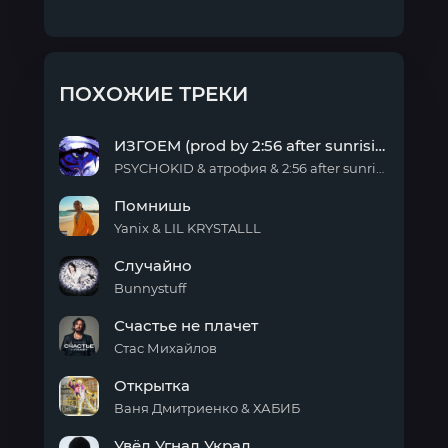
ПОХОЖИЕ ТРЕКИ
ИЗГОЕМ (prod by 2:56 after sunrising)
PSYCHOKID & атрофия & 2:56 after sunrising
ИЗГОЕМ
Помнишь
(prod
by
Yanix & LIL KRYSTALLL
2:56
Помнишь
after
Случайно
sunrising)
Bunnystuff
Случайно
Счастье не плачет
Стас Михайлов
Счастье
Открытка
не
плачет
Ваня Дмитриенко & ХАБИБ
Открытка
Увёл Угнал Украл