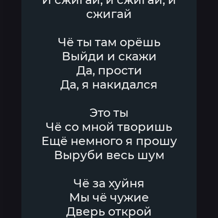
сжигай
Чё ты там орёшь
Выйди и скажи
Да, прости
Да, я накидался
Это ты
Чё со мной творишь
Ещё немного я прошу
Выруби весь шум
Чё за хуйня
Мы чё чужие
Дверь открой