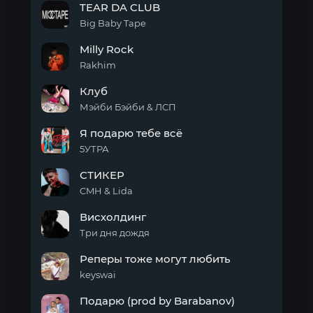
TEAR DA CLUB
Big Baby Tape
TEAR
Milly Rock
DA
CLUB
Rakhim
Milly
Клуб
Rock
Мэйби Бэйби & ЛСП
Клуб
Я подарю тебе всё
5УТРА
Я
СТИКЕР
подарю
тебе
CMH & Lida
всё
СТИКЕР
Висхолдинг
Три дня дождя
Висхолдинг
Реперы тоже могут любить
keyswai
Реперы
Подарю (prod by Barabanov)
тоже