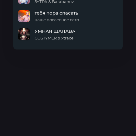
могут
5УТРА & Barabanov
любить
Подарю
тебя пора спасать
(prod
by
наше последнее лето
Barabanov)
тебя
УМНАЯ ШАЛАВА
пора
спасать
COSTYMER & xtrace
УМНАЯ
ШАЛАВА