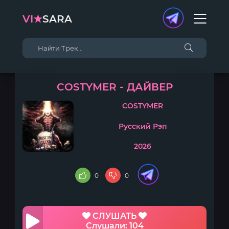
VI★
SARA
COSTYMER - ДАЙВЕР
COSTYMER
Русский Рэп
2026
0
0
СЛУШАТЬ
Слушали: 104