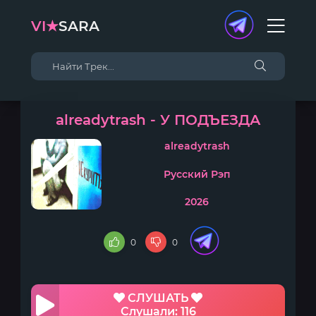
VI★
SARA
alreadytrash - У ПОДЪЕЗДА
alreadytrash
Русский Рэп
2026
0
0
СЛУШАТЬ
Слушали: 116