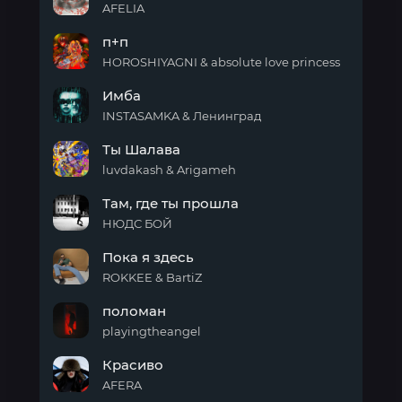
AFELIA
Глупо
п+п
HOROSHIYAGNI & absolute love princess
п+п
Имба
INSTASAMKA & Ленинград
Имба
Ты Шалава
luvdakash & Arigameh
Ты
Там, где ты прошла
Шалава
НЮДС БОЙ
Там,
Пока я здесь
где
ты
ROKKEE & BartiZ
прошла
Пока
поломан
я
здесь
playingtheangel
поломан
Красиво
AFERA