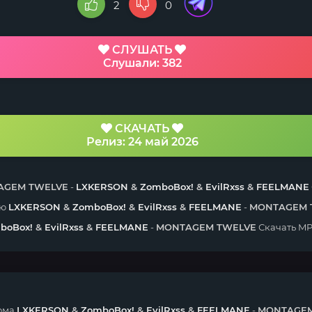
2
0
СЛУШАТЬ
Слушали: 382
СКАЧАТЬ
Релиз: 24 май 2026
AGEM TWELVE
-
LXKERSON
&
ZomboBox!
&
EvilRxss
&
FEELMANE
ню
LXKERSON
&
ZomboBox!
&
EvilRxss
&
FEELMANE
-
MONTAGEM 
boBox!
&
EvilRxss
&
FEELMANE
-
MONTAGEM TWELVE
Скачать MP
ома
LXKERSON
&
ZomboBox!
&
EvilRxss
&
FEELMANE
-
MONTAGEM