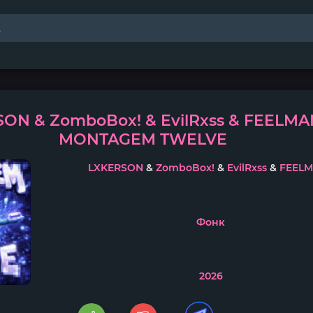
ON & ZomboBox! & EvilRxss & FEELMA
MONTAGEM TWELVE
LXKERSON
&
ZomboBox!
&
EvilRxss
&
FEEL
Фонк
2026