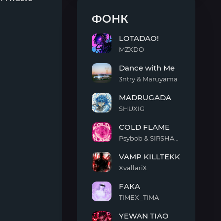
ФОНК
LOTADAO!
MZXDO
LOTADAO!
Dance with Me
3ntry & Maruyama
Dance
MADRUGADA
with
Me
SHUXIG
MADRUGADA
COLD FLAME
Psybob & SIRSHAAH
COLD
VAMP KILLTEKK
FLAME
XvallariX
VAMP
FAKA
KILLTEKK
TIMEX_TIMA
FAKA
YEWAN TIAO