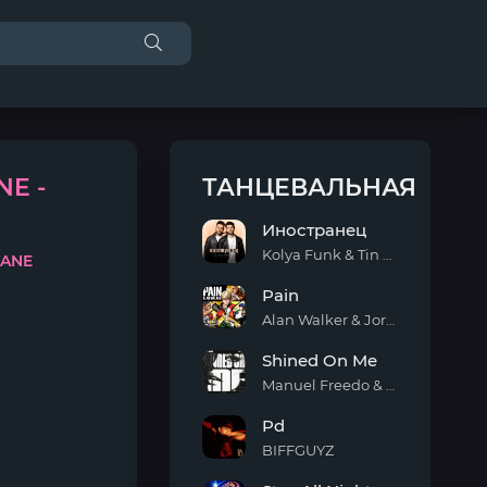
NE -
ТАНЦЕВАЛЬНАЯ
Иностранец
Kolya Funk & Tin Tin
MANE
Иностранец
Pain
Alan Walker & Jordan Shaw
Pain
Shined On Me
Manuel Freedo & Scarlett
Shined
Pd
On
Me
BIFFGUYZ
Pd