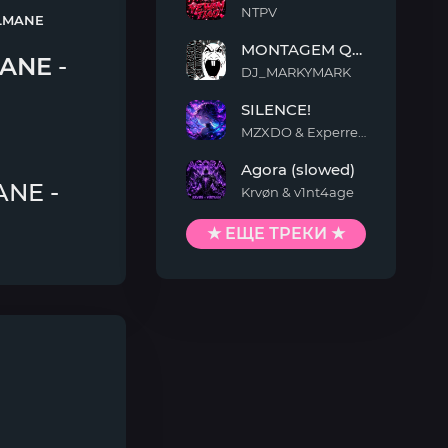
NTPV
LMANE
YEWAN
MONTAGEM QUIMENTO
TIAO
MANE
-
DJ_MARKYMARK
MONTAGEM
SILENCE!
QUIMENTO
MZXDO & Experrent
SILENCE!
Agora (slowed)
ANE -
Krvøn & v1nt4age
Agora
(slowed)
★ ЕЩЕ ТРЕКИ ★