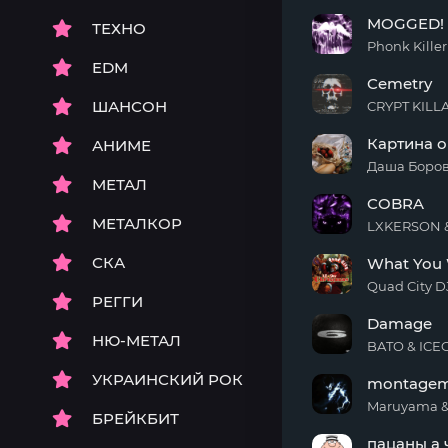
SQUADROBBER
MOGGED!
ТЕХНО
Phonk Killer
EDM
MOGGED!
Cemetry
ШАНСОН
CRYPT KILLA 
Cemetry
Картина 
АНИМЕ
Даша Боров
МЕТАЛ
Картина
COBRA
о
МЕТАЛКОР
любви
LXKERSON &
COBRA
СКА
What You 
Quad City D
РЕГГИ
What
Damage
You
НЮ-МЕТАЛ
Want
BATO & ICE
for
Damage
УКРАИНСКИЙ РОК
Christmas
montagem
Maruyama &
БРЕЙКБИТ
montagem
пацаны а 
do