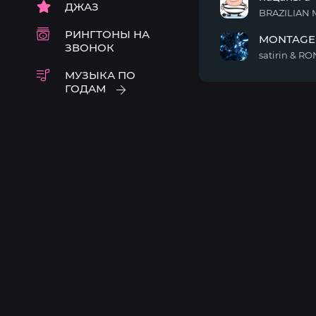
ДЖАЗ
coracao
BRAZILIAN
пацаны
РИНГТОНЫ НА
MONTAGE
а
ЗВОНОК
часики
satirin & R
тикают
MONTAGEM
МУЗЫКА ПО
MI
ГОДАМ
AMORE