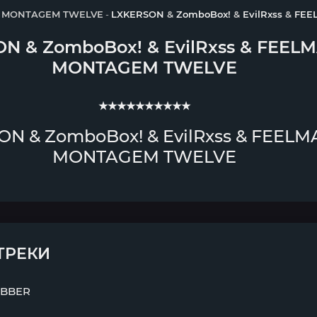
и
MONTAGEM TWELVE
-
LXKERSON
&
ZomboBox!
&
EvilRxss
&
FEE
ON
&
ZomboBox!
&
EvilRxss
&
FEEL
MONTAGEM TWELVE
★★★★★★★★★★
N & ZomboBox! & EvilRxss & FEELM
MONTAGEM TWELVE
ТРЕКИ
BBER