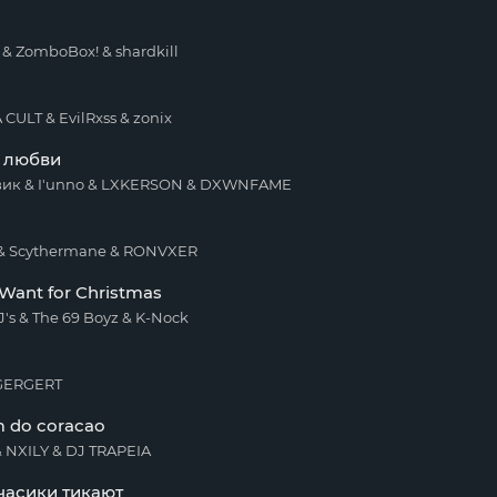
 & ZomboBox! & shardkill
CULT & EvilRxss & zonix
о любви
ик & I'unno & LXKERSON & DXWNFAME
 Scythermane & RONVXER
Want for Christmas
J's & The 69 Boyz & K-Nock
GERGERT
 do coracao
 NXILY & DJ TRAPEIA
часики тикают