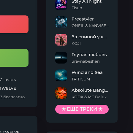
Stay All Night
Fisun
Stay
Freestyler
All
Night
ONEIL & KANVISE & Kaskeiyp
Freestyler
За спиной у кисы
KOJI
За
Глупая любовь
спиной
у
uravnabeshen
кисы
Глупая
Wind and Sea
любовь
TRITICUM
Скачать
Wind
TWELVE
Absolute Banger
and
Sea
3 Бесплатно
KDDK & MC Delux
Absolute
Banger
★ ЕЩЕ ТРЕКИ ★
 TWELVE