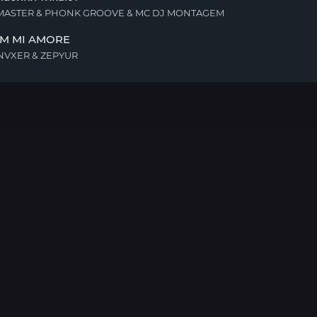
 MASTER & PHONK GROOVE & MC DJ MONTAGEM
M MI AMORE
ONVXER & ZEPYUR