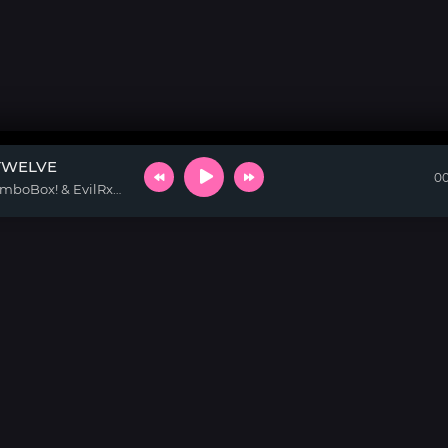
TWELVE
00
LXKERSON & ZomboBox! & EvilRxss & FEELMANE