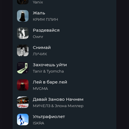
Yanix
Алкоголь
Жаль
КРИМ ПЛИН
Жаль
Раздевайся
Ownr
Раздевайся
Снимай
ЛУЧИК
Снимай
Захочешь уйти
Tanir & Tyomcha
Захочешь
Лей в баре лей
уйти
MVGMA
Лей
Давай Заново Начнем
в
баре
МИЧЕЛЗ & Элона Миллер
лей
Давай
Ультрафиолет
Заново
Начнем
ISKRA