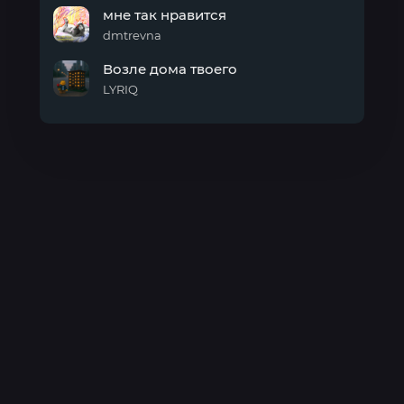
Ультрафиолет
мне так нравится
dmtrevna
мне
Возле дома твоего
так
нравится
LYRIQ
Возле
дома
твоего