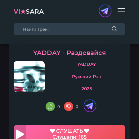
VI★
SARA
YADDAY - Раздевайся
YADDAY
Русский Рэп
2025
0
0
СЛУШАТЬ
Слушали: 165