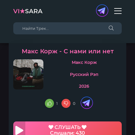
VI★
SARA
Макс Корж - С нами или нет
Макс Корж
Русский Рэп
2026
1
0
СЛУШАТЬ
Слушали: 430