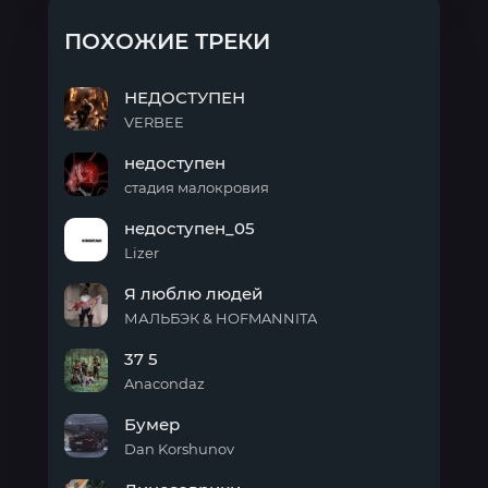
ПОХОЖИЕ ТРЕКИ
НЕДОСТУПЕН
VERBEE
НЕДОСТУПЕН
недоступен
стадия малокровия
недоступен
недоступен_05
Lizer
недоступен_05
Я люблю людей
МАЛЬБЭК & HOFMANNITA
Я
37 5
люблю
людей
Anacondaz
37 5
Бумер
Dan Korshunov
Бумер