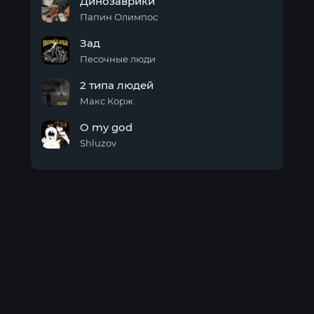
Динозаврики
Папин Олимпос
Динозаврики
Зад
Песочные люди
Зад
2 типа людей
Макс Корж
2
O my god
типа
людей
Shluzov
O
my
god