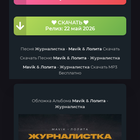
СКАЧАТЬ
Релиз: 22 май 2026
Песня
Журналистка
-
Mavik
&
Лолита
Скачать
Скачать Песню
Mavik
&
Лолита
-
Журналистка
Mavik
&
Лолита
-
Журналистка
Скачать MP3
Бесплатно
Обложка Альбома
Mavik
&
Лолита
-
Журналистка