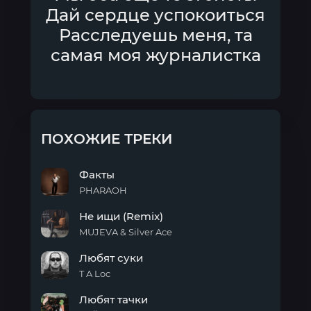
Дай сердце успокоиться
Расследуешь меня, та
самая моя журналистка
ПОХОЖИЕ ТРЕКИ
Факты
PHARAOH
Факты
Не ищи (Remix)
MUJEVA & Silver Ace
Не
Любят суки
ищи
(Remix)
T A Loc
Любят
Любят тачки
суки