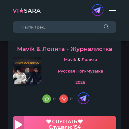
VI★
SARA
Mavik & Лолита - Журналистка
Mavik
&
Лолита
Русская Поп-Музыка
2026
0
0
СЛУШАТЬ
Слушали: 154