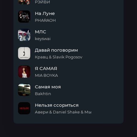
РЭЙВИ
Любят
На Луне
тачки
PHARAOH
На
МЛС
Луне
keyswai
МЛС
Давай поговорим
Кравц & Slavik Pogosov
Давай
Я САМАЯ
поговорим
MIA BOYKA
Я
Самая моя
САМАЯ
Bakhtin
Самая
Нельзя ссориться
моя
Авери & Daniel Shake & Мы
Нельзя
ссориться