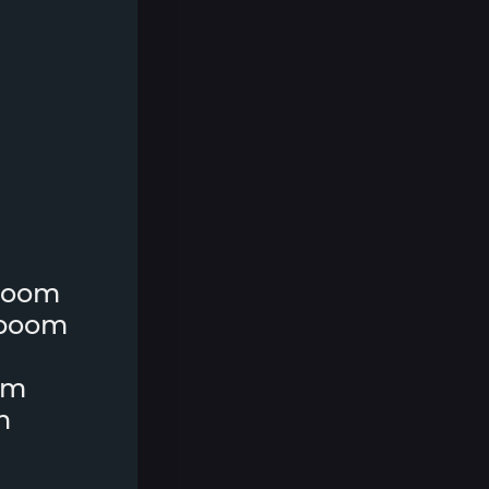
boom
 boom
om
m