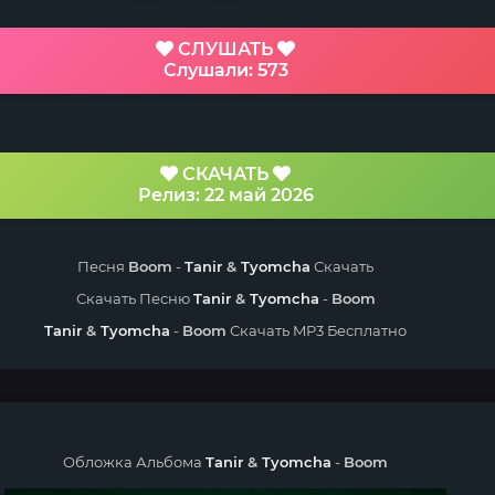
СЛУШАТЬ
Слушали: 573
СКАЧАТЬ
Релиз: 22 май 2026
Песня
Boom
-
Tanir
&
Tyomcha
Скачать
Скачать Песню
Tanir
&
Tyomcha
-
Boom
Tanir
&
Tyomcha
-
Boom
Скачать MP3 Бесплатно
Обложка Альбома
Tanir
&
Tyomcha
-
Boom