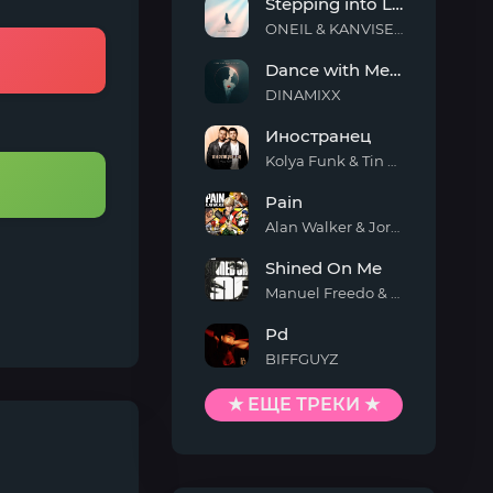
Stepping into Light
ONEIL & KANVISE & ERCODES
Stepping
Dance with Me Tonight
into
Light
DINAMIXX
Dance
Иностранец
with
Me
Kolya Funk & Tin Tin
Tonight
Иностранец
Pain
Alan Walker & Jordan Shaw
Pain
Shined On Me
Manuel Freedo & Scarlett
Shined
Pd
On
Me
BIFFGUYZ
Pd
★ ЕЩЕ ТРЕКИ ★