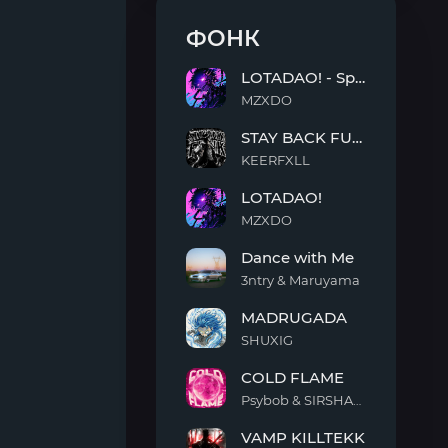
ФОНК
LOTADAO! - Sped Up
MZXDO
LOTADAO!
STAY BACK FUNK
-
Sped
KEERFXLL
Up
STAY
LOTADAO!
BACK
FUNK
MZXDO
LOTADAO!
Dance with Me
3ntry & Maruyama
Dance
MADRUGADA
with
Me
SHUXIG
MADRUGADA
COLD FLAME
Psybob & SIRSHAAH
COLD
VAMP KILLTEKK
FLAME