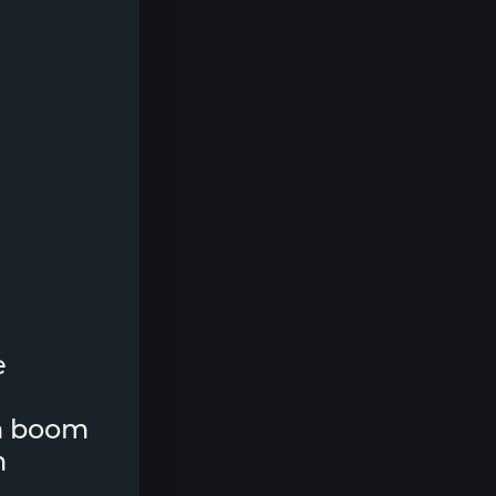
е
m boom
m