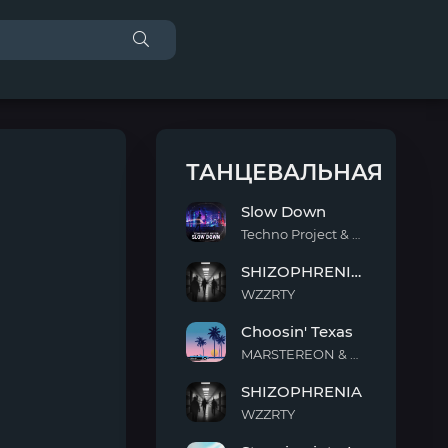
ТАНЦЕВАЛЬНАЯ
Slow Down
Techno Project & Geny Tur
Slow
SHIZOPHRENIA (Slowed)
Down
WZZRTY
SHIZOPHRENIA
Choosin' Texas
(Slowed)
MARSTEREON & Deep Mage & Megan Ashworth
Choosin'
SHIZOPHRENIA
Texas
WZZRTY
SHIZOPHRENIA