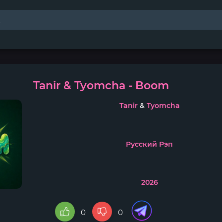
Tanir & Tyomcha - Boom
Tanir
&
Tyomcha
Русский Рэп
2026
0
0