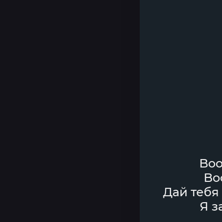
Boo
Bo
Дай тебя
Я з