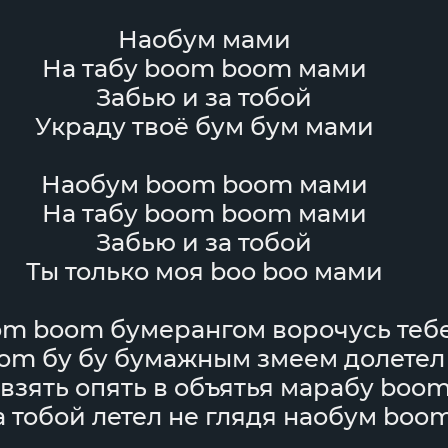
Наобум мами
На табу boom boom мами
Забью и за тобой
Украду твоё бум бум мами
Наобум boom boom мами
На табу boom boom мами
Забью и за тобой
Ты только моя boo boo мами
m boom бумерангом ворочусь теб
om бу бу бумажным змеем долетел
 взять опять в объятья марабу boo
а тобой летел не глядя наобум boo