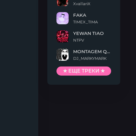
XvallariX
VAMP
FAKA
KILLTEKK
TIMEX_TIMA
FAKA
YEWAN TIAO
NTPV
YEWAN
MONTAGEM QUIMENTO
TIAO
DJ_MARKYMARK
MONTAGEM
QUIMENTO
★ ЕЩЕ ТРЕКИ ★