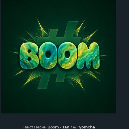
Текст Песни
Boom
-
Tanir
&
Tyomcha