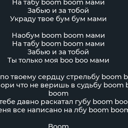
На табу boom boom мами
Забью и за тобой
Украду твое бум бум мами
Наобум boom boom мами
На табу boom boom мами
Забью и за тобой
Ты только моя boo boo мами
 по твоему сердцу стрельбу boom 
вори что не веришь в судьбу boom
boom
 тебе давно раскатал губу boom bo
еня все написано на лбу boom boo
Boom