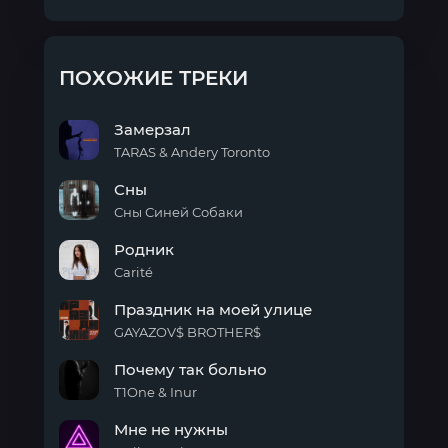
ПОХОЖИЕ ТРЕКИ
Замерзал
TARAS & Andery Toronto
Замерзал
Сны
Сны Синей Собаки
Сны
Родник
Carité
Родник
Праздник на моей улице
GAYAZOV$ BROTHER$
Праздник
Почему так больно
на
моей
T1One & Inur
улице
Почему
Мне не нужны
так