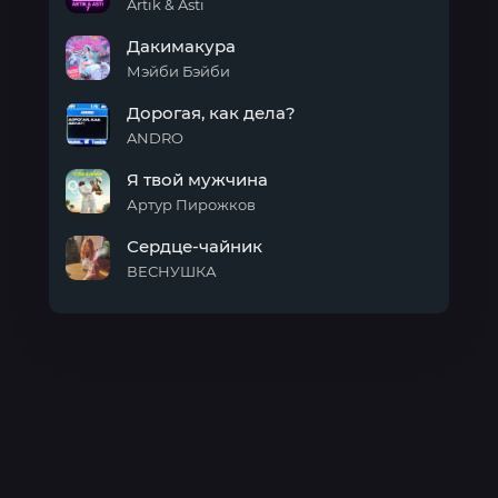
больно
Artik & Asti
Мне
Дакимакура
не
нужны
Мэйби Бэйби
Дакимакура
Дорогая, как дела?
ANDRO
Дорогая,
Я твой мужчина
как
дела?
Артур Пирожков
Я
Сердце-чайник
твой
мужчина
ВЕСНУШКА
Сердце-
чайник