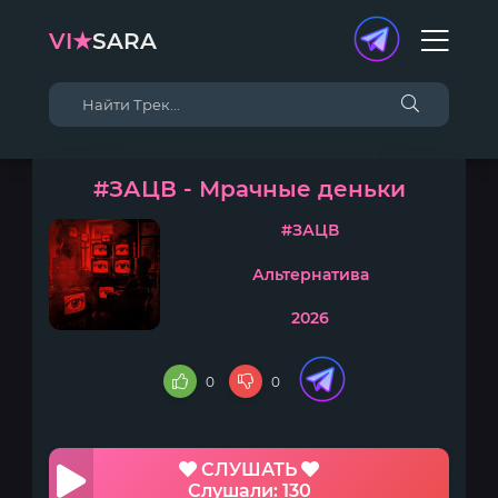
VI★
SARA
#ЗАЦВ - Мрачные деньки
#ЗАЦВ
Альтернатива
2026
0
0
СЛУШАТЬ
Слушали: 130