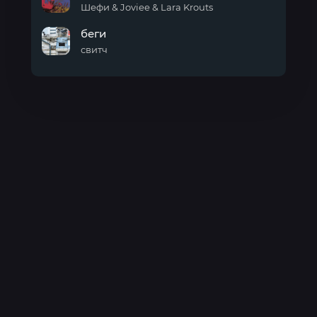
надолго
Шефи & Joviee & Lara Krouts
ЛЕТЕТЬ
беги
свитч
беги