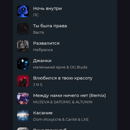
Снимай
Ночь внутри
ЛС
Ночь
Ты была права
внутри
Баста
Ты
Развалится
была
права
Небраска
Развалится
Джанки
маленький ярче & OG Buda
Джанки
Влюбился в твою красоту
J N S
Влюбился
Между нами ничего нет (Remix)
в
твою
MUJEVA & SATOMIC & ALTUNIN
красоту
Между
Касание
нами
ничего
Dom Искусств & Carité & LXE
нет
Касание