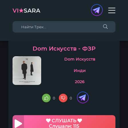
VI★
SARA
Dom Искусств - ФЗР
Dom Искусств
Инди
2026
0
0
СЛУШАТЬ
Слушали: 115