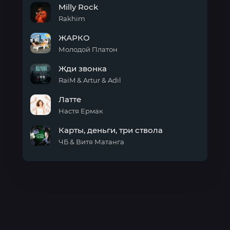
Milly Rock
Rakhim
Milly
ЖАРКО
Rock
Молодой Платон
ЖАРКО
Жди звонка
RaiM & Artur & Adil
Жди
Латте
звонка
Настя Ермак
Латте
Карты, деньги, три ствола
ЧБ & Витя Матанга
Карты,
деньги,
три
ствола