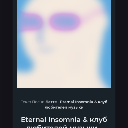
Текст Песни
Латте
-
Eternal Insomnia
&
клуб
любителей музыки
Eternal Insomnia
&
клуб
любителей музыки
-