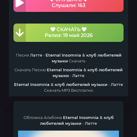
Слушали: 163
СКАЧАТЬ
Релиз: 19 май 2026
Песня
Латте
-
Eternal Insomnia
&
клуб любителей
музыки
Скачать
Скачать Песню
Eternal Insomnia
&
клуб любителей
музыки
-
Латте
Eternal Insomnia
&
клуб любителей музыки
-
Латте
Скачать MP3 Бесплатно
Обложка Альбома
Eternal Insomnia
&
клуб
любителей музыки
-
Латте