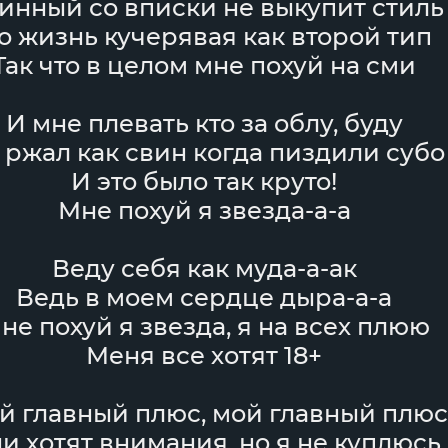
инный со вписки не выкупит стиль
о жизнь кучерявая как второй тип
Так что в целом мне похуй на сми
И мне плевать кто за облу, буду
 ржал как свин когда пиздили субо
И это было так круто!
Мне похуй я звезда-а-а
Веду себя как муда-а-ак
Ведь в моем сердце дыра-а-а
не похуй я звезда, я на всех плюю
Меня все хотят 18+
й главный плюс, мой главный плюс
и хотят внимания, но я не куплюсь