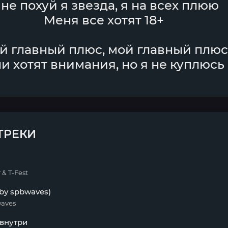
не похуй я звезда, я на всех плюю
Меня все хотят 18+
й главный плюс, мой главный плюс
и хотят внимания, но я не куплюсь
ТРЕКИ
& T-Fest
 by spbwaves)
waves
 внутри