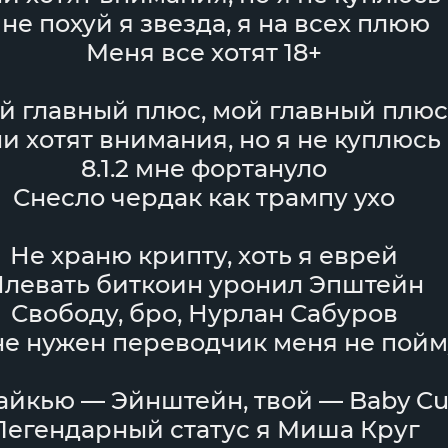
не похуй я звезда, я на всех плюю
Меня все хотят 18+
й главный плюс, мой главный плюс
и хотят внимания, но я не куплюсь
8.1.2 мне фортануло
Снесло чердак как трампу ухо
Не храню крипту, хоть я еврей
левать биткоин уронил Эпштейн
Свободу, бро, Нурлан Сабуров
е нужен переводчик меня не пойм
айкью — Эйнштейн, твой — Baby Cu
Легендарный статус я Миша Круг