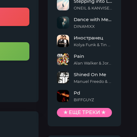
Stepping into Light
ONEIL & KANVISE & ERCODES
Stepping
Dance with Me Tonight
into
Light
DINAMIXX
Dance
Иностранец
with
Me
Kolya Funk & Tin Tin
Tonight
Иностранец
Pain
Alan Walker & Jordan Shaw
Pain
Shined On Me
Manuel Freedo & Scarlett
Shined
Pd
On
Me
BIFFGUYZ
Pd
★ ЕЩЕ ТРЕКИ ★