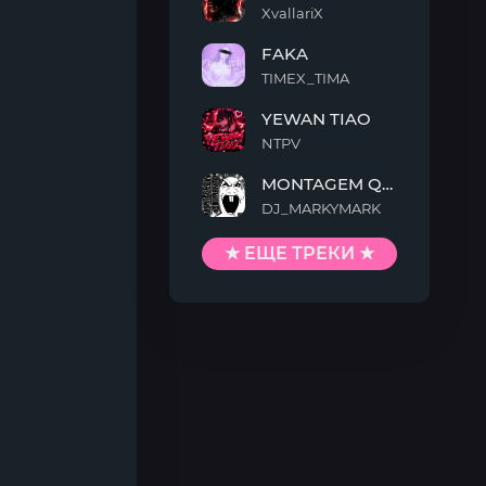
XvallariX
VAMP
FAKA
KILLTEKK
TIMEX_TIMA
FAKA
YEWAN TIAO
NTPV
YEWAN
MONTAGEM QUIMENTO
TIAO
DJ_MARKYMARK
MONTAGEM
QUIMENTO
★ ЕЩЕ ТРЕКИ ★