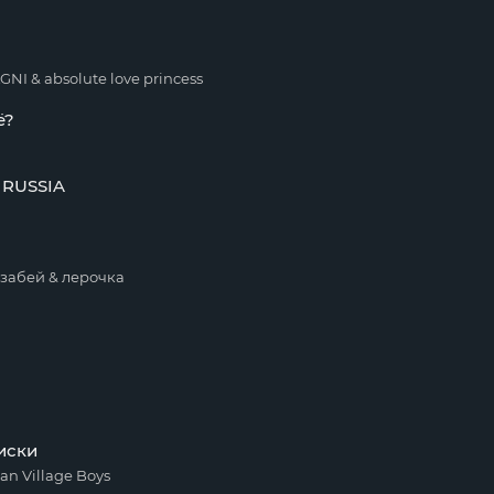
I & absolute love princess
ё?
RUSSIA
 забей & лерочка
иски
an Village Boys