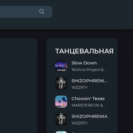
ТАНЦЕВАЛЬНАЯ
Slow Down
Techno Project & Geny Tur
Slow
SHIZOPHRENIA (Slowed)
Down
WZZRTY
SHIZOPHRENIA
Choosin' Texas
(Slowed)
MARSTEREON & Deep Mage & Megan Ashworth
Choosin'
SHIZOPHRENIA
Texas
WZZRTY
SHIZOPHRENIA