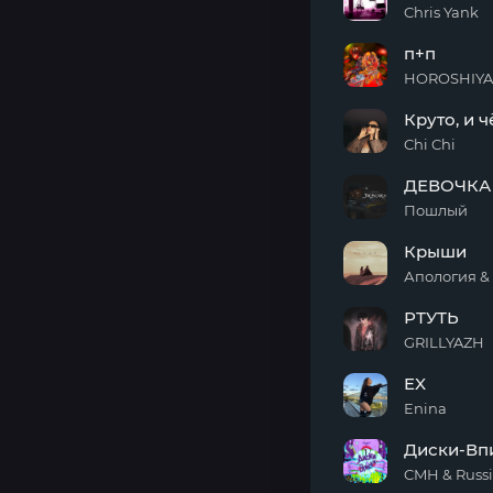
by
Chris Yank
spbwaves)
Так
п+п
круто
внутри
HOROSHIYAGN
п+п
Круто, и ч
Chi Chi
Круто,
ДЕВОЧКА 
и чё?
Пошлый
ДЕВОЧКА
Крыши
RUSSIA
Апология &
Крыши
РТУТЬ
GRILLYAZH
РТУТЬ
EX
Enina
EX
Диски-Вп
CMH & Russi