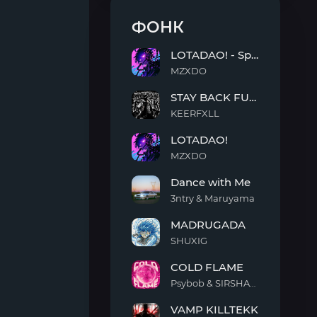
ФОНК
LOTADAO! - Sped Up
MZXDO
LOTADAO!
STAY BACK FUNK
-
Sped
KEERFXLL
Up
STAY
LOTADAO!
BACK
FUNK
MZXDO
LOTADAO!
Dance with Me
3ntry & Maruyama
Dance
MADRUGADA
with
Me
SHUXIG
MADRUGADA
COLD FLAME
Psybob & SIRSHAAH
COLD
VAMP KILLTEKK
FLAME