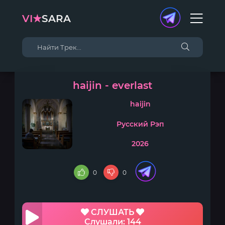
VI★
SARA
haijin - everlast
haijin
Русский Рэп
2026
0
0
СЛУШАТЬ
Слушали: 144