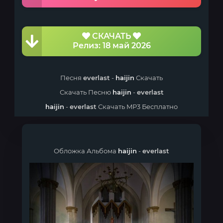
СКАЧАТЬ
Релиз: 18 май 2026
Песня
everlast
-
haijin
Скачать
Скачать Песню
haijin
-
everlast
haijin
-
everlast
Скачать MP3 Бесплатно
Обложка Альбома
haijin
-
everlast