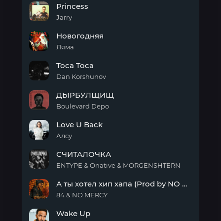
Princess
ХОП
Jarry
Princess
Новогодняя
Ляма
Новогодняя
Toca Toca
Dan Korshunov
Toca
ДЫРБУЛЩИЩ
Toca
Boulevard Depo
ДЫРБУЛЩИЩ
Love U Back
Алсу
Love
СЧИТАЛОЧКА
U
Back
ENTYPE & Onative & MORGENSHTERN
СЧИТАЛОЧКА
А ты хотел хип хапа (Prod by NO MERCY)
84 & NO MERCY
А ты
Wake Up
хотел