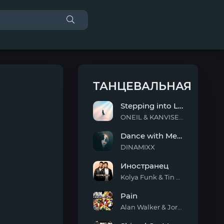
ТАНЦЕВАЛЬНАЯ
Stepping into Light
ONEIL & KANVISE & ERCODES
Stepping
Dance with Me Tonight
into
Light
DINAMIXX
Dance
Иностранец
with
Me
Kolya Funk & Tin Tin
Tonight
Иностранец
Pain
Alan Walker & Jordan Shaw
Pain