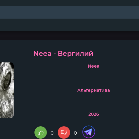
Neea - Вергилий
Neea
Альтернатива
2026
0
0