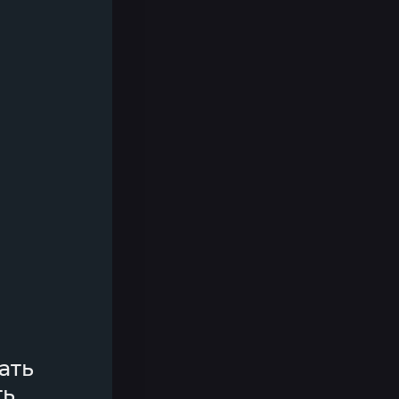
ать
ть