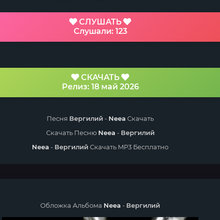
СЛУШАТЬ
Слушали: 123
СКАЧАТЬ
Релиз: 18 май 2026
Песня
Вергилий
-
Neea
Скачать
Скачать Песню
Neea
-
Вергилий
Neea
-
Вергилий
Скачать MP3 Бесплатно
Обложка Альбома
Neea
-
Вергилий