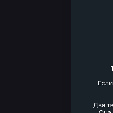
Если
Два т
Она 