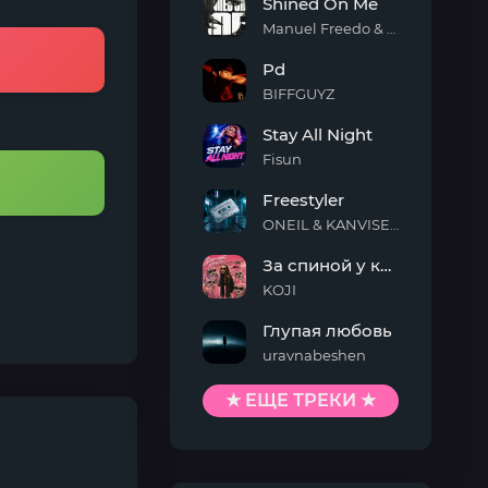
Shined On Me
Manuel Freedo & Scarlett
Shined
Pd
On
Me
BIFFGUYZ
Pd
Stay All Night
Fisun
Stay
Freestyler
All
Night
ONEIL & KANVISE & Kaskeiyp
Freestyler
За спиной у кисы
KOJI
За
Глупая любовь
спиной
у
uravnabeshen
кисы
Глупая
любовь
★ ЕЩЕ ТРЕКИ ★