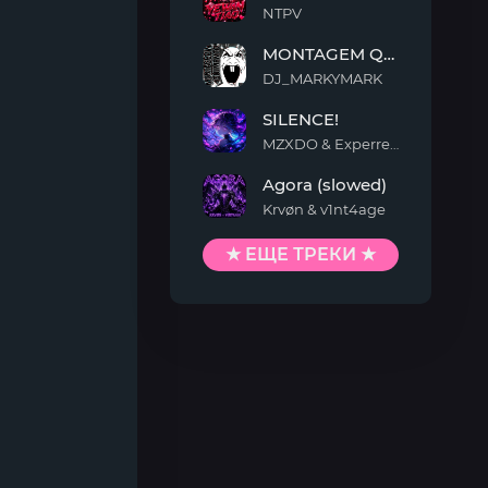
NTPV
YEWAN
MONTAGEM QUIMENTO
TIAO
DJ_MARKYMARK
MONTAGEM
SILENCE!
QUIMENTO
MZXDO & Experrent
SILENCE!
Agora (slowed)
Krvøn & v1nt4age
Agora
(slowed)
★ ЕЩЕ ТРЕКИ ★