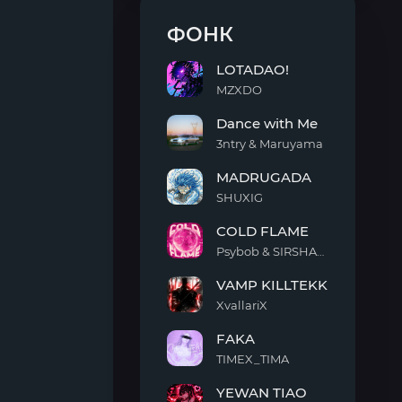
ФОНК
LOTADAO!
MZXDO
LOTADAO!
Dance with Me
3ntry & Maruyama
Dance
MADRUGADA
with
Me
SHUXIG
MADRUGADA
COLD FLAME
Psybob & SIRSHAAH
COLD
VAMP KILLTEKK
FLAME
XvallariX
VAMP
FAKA
KILLTEKK
TIMEX_TIMA
FAKA
YEWAN TIAO