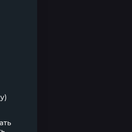
у)
ать
ть