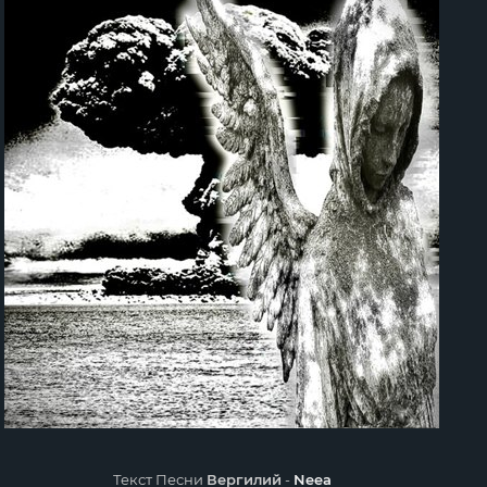
Текст Песни
Вергилий
-
Neea