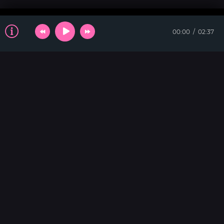
00:00
02:37
ТАНЦЕВАЛЬНАЯ
Иностранец
Kolya Funk & Tin Tin
Иностранец
Pain
Alan Walker & Jordan Shaw