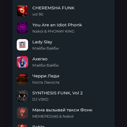
фонк)
Ahlelele
CHEREMSHA FUNK
Ahlelas
Phonk
vol 90
CHEREMSHA
You Are an Idiot Phonk
FUNK
Nakol & PHONKY KING
You
Lady Slay
Are
an
Мэйби Бэйби
Idiot
Lady
Phonk
Ахегао
Slay
Мэйби Бэйби
Ахегао
Черри Леди
Коста Лакоста
Черри
SYNTHESIS FUNK, Vol 2
Леди
DJ V3XD
SYNTHESIS
Мама вызывай такси Фонк
FUNK,
Vol 2
MEMEPEDIAS & Nakol
Мама
Pablo