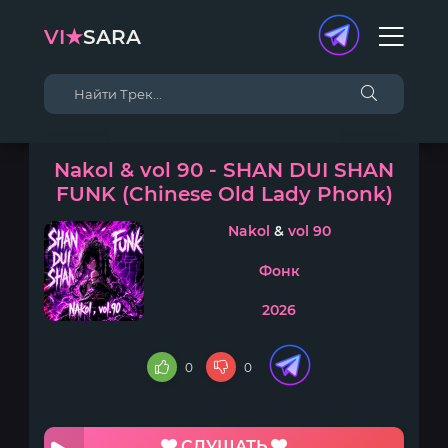
VI★
SARA
Nakol & vol 90 - SHAN DUI SHAN
FUNK (Chinese Old Lady Phonk)
Nakol
&
vol 90
Фонк
2026
0
0
СЛУШАТЬ