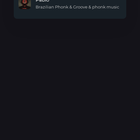
вызывай
такси
Brazilian Phonk & Groove & phonk music
Фонк
Pablo