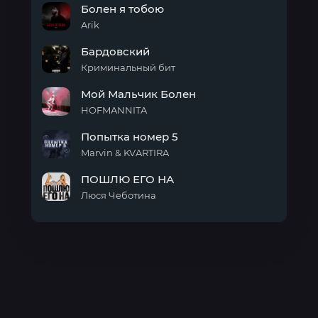
Болен я тобою
Белый
Дом
Arik
(Acoustic
Болен
version)
Бардовский
я
тобою
Криминальный бит
Бардовский
Мой Мальчик Болен
HOFMANNITA
Мой
Попытка номер 5
Мальчик
Болен
Marvin & KVARTIRA
Попытка
ПОШЛЮ ЕГО НА
номер
5
Люся Чеботина
ПОШЛЮ
ЕГО
НА