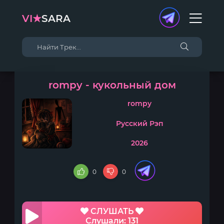
VI★
SARA
rompy - кукольный дом
rompy
Русский Рэп
2026
0
0
СЛУШАТЬ
Слушали: 131