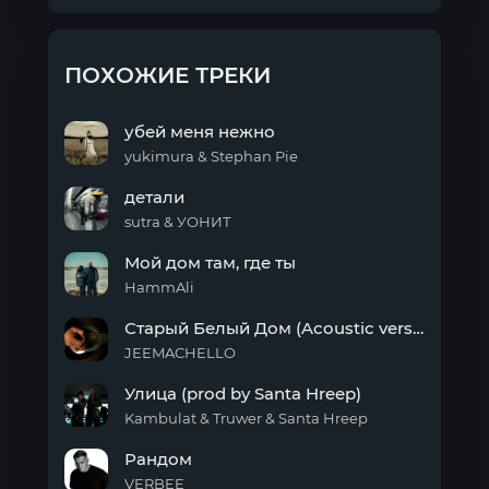
ПОХОЖИЕ ТРЕКИ
убей меня нежно
yukimura & Stephan Pie
убей
детали
меня
нежно
sutra & УОНИТ
детали
Мой дом там, где ты
HammAli
Мой
Старый Белый Дом (Acoustic version)
дом
там,
JEEMACHELLO
где
Старый
ты
Улица (prod by Santa Hreep)
Белый
Дом
Kambulat & Truwer & Santa Hreep
(Acoustic
Улица
version)
Рандом
(prod
by
VERBEE