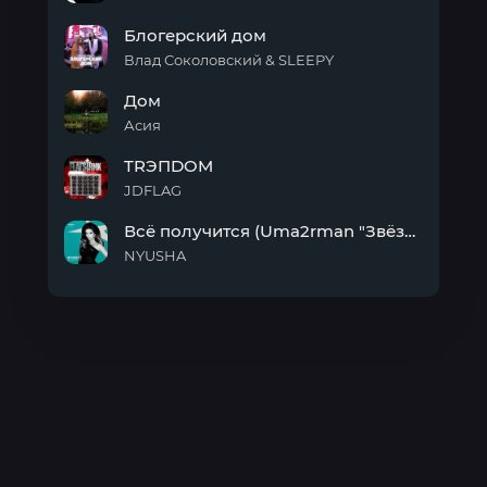
Santa
Рандом
Hreep)
Блогерский дом
Влад Соколовский & SLEEPY
Блогерский
Дом
дом
Асия
Дом
TRЭПDOM
JDFLAG
TRЭПDOM
Всё получится (Uma2rman "Звёзды считают нас", часть II)
NYUSHA
Всё
получится
(Uma2rman
"Звёзды
считают
нас",
часть
II)