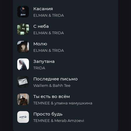
Последнее
Касания
лето
ELMAN & TRIDA
Касания
С неба
ELMAN & TRIDA
С
Молю
неба
ELMAN & TRIDA
Молю
Запутана
TRIDA
Запутана
Последнее письмо
Wallem & Bahh Tee
Последнее
Ты есть во всём
письмо
TEMNEE & ульяна мамушкина
Ты
Просто будь
есть
во
TEMNEE & Merab Amzoevi
всём
Просто