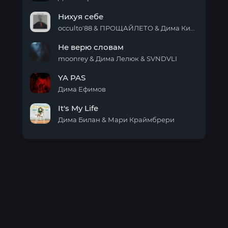
плохих
На
Нихуя себе
красный
(Live)
occulto'88 & ПРОЩАЙЛЕТО & Дима Кино
Нихуя
Не верю словам
себе
moonrey & Дима Лелюк & SVNDVLI
Не
YA PAS
верю
словам
Дима Ефимов
YA
It's My Life
PAS
Дима Билан & Мари Краймбрери
It's
My
Life