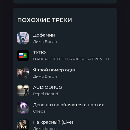
ПОХОЖИЕ ТРЕКИ
Дофамин
Дима Билан
Дофамин
ТУПО
НАВЕРНОЕ ПОЭТ & ЯКОРЪ & EVEN CUTE
ТУПО
Я твой номер один
Дима Билан
Я
AUDIODRUG
твой
номер
Pepel Nahudi
один
AUDIODRUG
Девочки влюбляются в плохих
Cheba
Девочки
На красный (Live)
влюбляются
в
Дима Корсо