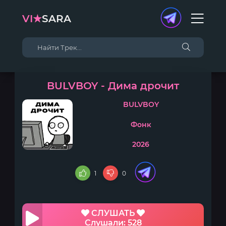
VI★
SARA
BULVBOY - Дима дрочит
BULVBOY
Фонк
2026
1
0
СЛУШАТЬ
Слушали: 528