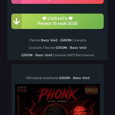
СКАЧАТЬ
Релиз: 15 май 2026
Песня
Bass Void
-
GiliON
Скачать
Скачать Песню
GiliON
-
Bass Void
GiliON
-
Bass Void
Скачать MP3 Бесплатно
Обложка Альбома
GiliON
-
Bass Void