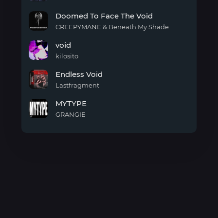
Void
Doomed To Face The Void
CREEPYMANE & Beneath My Shade
Doomed
void
To
Face
kilosito
The
void
Void
Endless Void
Lastfragment
Endless
MYTYPE
Void
GRANGIE
MYTYPE