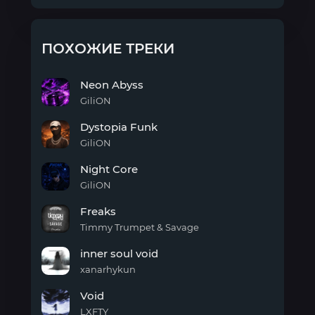
ПОХОЖИЕ ТРЕКИ
Neon Abyss
GiliON
Neon
Dystopia Funk
Abyss
GiliON
Dystopia
Night Core
Funk
GiliON
Night
Freaks
Core
Timmy Trumpet & Savage
Freaks
inner soul void
xanarhykun
inner
Void
soul
void
LXFTY