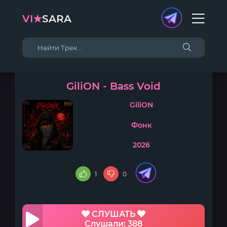
VI★
SARA
GiliON - Bass Void
GiliON
Фонк
2026
1
0
СЛУШАТЬ
Слушали: 388