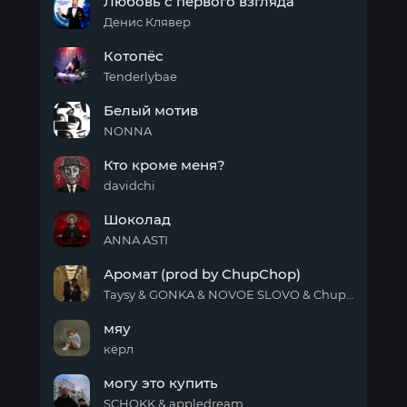
Любовь с первого взгляда
мяу
Денис Клявер
Любовь
Котопёс
с
первого
Tenderlybae
взгляда
Котопёс
Белый мотив
NONNA
Белый
Кто кроме меня?
мотив
davidchi
Кто
Шоколад
кроме
меня?
ANNA ASTI
Шоколад
Аромат (prod by ChupChop)
Taysy & GONKA & NOVOE SLOVO & ChupChop
Аромат
мяу
(prod
by
кёрл
ChupChop)
мяу
могу это купить
SCHOKK & appledream