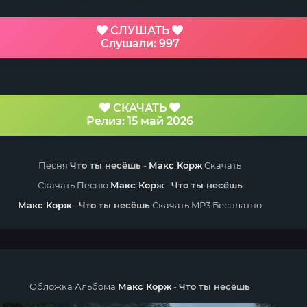
СЛУШАТЬ
Слушали: 997
СКАЧАТЬ
Релиз: 15 май 2026
Песня
Что ты несёшь
-
Макс Корж
Скачать
Скачать Песню
Макс Корж
-
Что ты несёшь
Макс Корж
-
Что ты несёшь
Скачать MP3 Бесплатно
Обложка Альбома
Макс Корж
-
Что ты несёшь