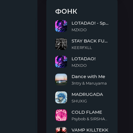
ФОНК
LOTADAO! - Sped Up
MZXDO
LOTADAO!
STAY BACK FUNK
-
Sped
KEERFXLL
Up
STAY
LOTADAO!
BACK
FUNK
MZXDO
LOTADAO!
Dance with Me
3ntry & Maruyama
Dance
MADRUGADA
with
Me
SHUXIG
MADRUGADA
COLD FLAME
Psybob & SIRSHAAH
COLD
VAMP KILLTEKK
FLAME