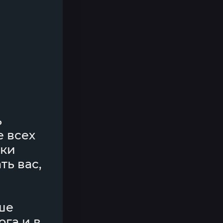
ь
е всех
тки
ть вас,
уше
ога и в