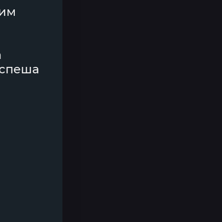
гим
а
 спеша