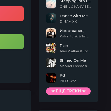
Stepping into Light
ONEIL & KANVISE & ERCODES
Stepping
Dance with Me Tonight
into
Light
DINAMIXX
Dance
Иностранец
with
Me
Kolya Funk & Tin Tin
Tonight
Иностранец
Pain
Alan Walker & Jordan Shaw
Pain
Shined On Me
Manuel Freedo & Scarlett
Shined
Pd
On
Me
BIFFGUYZ
Pd
★ ЕЩЕ ТРЕКИ ★