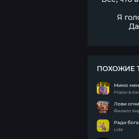
Я гол
Да
ПОХОЖИЕ 
Мимо мен
Filatov & Ka
Мимо
Лови огн
меня
Филипп Ки
Лови
Ради бога
огни
Lida
Ради