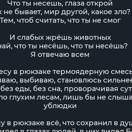
Что ты несешь, глаза открой
к не бывает, мир другой, какое зло?
Тем, чтоб считать, что ты не смог
И слабых жрёшь животных
най, что ты несёшь, что ты несёшь?
Я отвечаю всем
есу в рюкзаке термоядерную смес
ываю, выбиваю, становлюсь сильне
 без еды, без сна, проворачивая су
о глухим лесам, лишь бы не слыша
ублюдки
у в рюкзаке всё, что сохранил в д
видел в глазах людей, в них видел Б