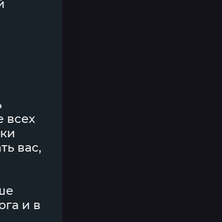
й
ь
е всех
тки
ть вас,
уше
ога и в