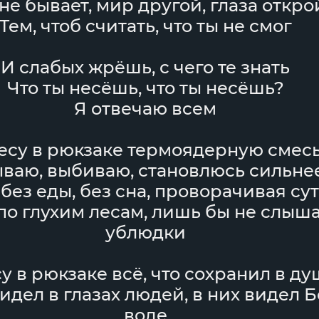
 не бывает, мир другой, глаза откро
Тем, чтоб считать, что ты не смог
И слабых жрёшь, с чего те знать
Что ты несёшь, что ты несёшь?
Я отвечаю всем
есу в рюкзаке термоядерную смес
ываю, выбиваю, становлюсь сильне
 без еды, без сна, проворачивая су
о глухим лесам, лишь бы не слыша
ублюдки
у в рюкзаке всё, что сохранил в д
видел в глазах людей, в них видел Б
воде