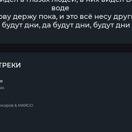
воде
ову держу пока, и это всё несу дру
 будут дни, да будут дни, будут дни
ТРЕКИ
я
ras
и
ркоров & MARGO