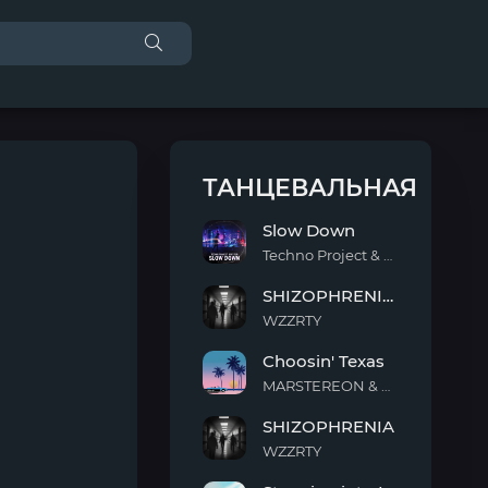
ТАНЦЕВАЛЬНАЯ
Slow Down
Techno Project & Geny Tur
Slow
SHIZOPHRENIA (Slowed)
Down
WZZRTY
SHIZOPHRENIA
Choosin' Texas
(Slowed)
MARSTEREON & Deep Mage & Megan Ashworth
Choosin'
SHIZOPHRENIA
Texas
WZZRTY
SHIZOPHRENIA