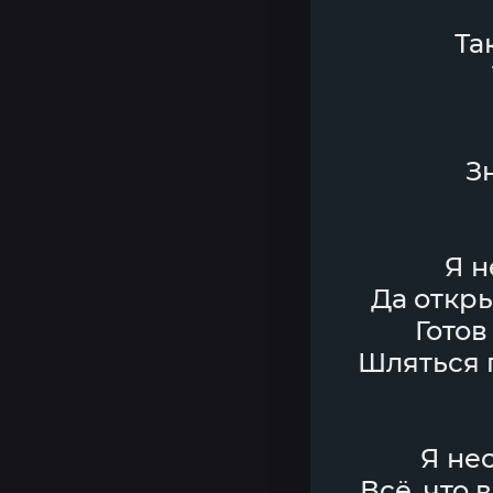
Та
З
Я н
Да откр
Готов
Шляться п
Я нес
Всё, что 