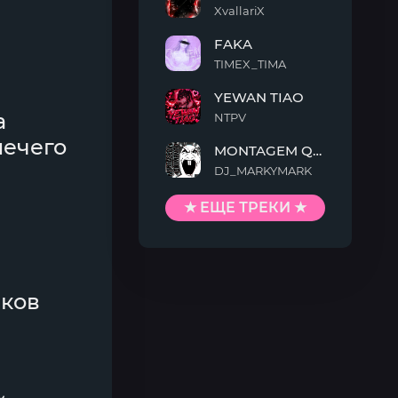
XvallariX
VAMP
FAKA
KILLTEKK
TIMEX_TIMA
FAKA
YEWAN TIAO
а
NTPV
YEWAN
нечего
MONTAGEM QUIMENTO
TIAO
DJ_MARKYMARK
MONTAGEM
QUIMENTO
★ ЕЩЕ ТРЕКИ ★
аков