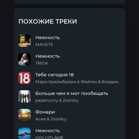
ПОХОЖИЕ ТРЕКИ
Нежность
МАЧЕТЕ
Нежность
Нежность
TRIDA
Нежность
Тебе сегодня 18
Мари Краймбрери & Фейгин & Владимир Пресняков & Винтаж & Zvonkiy & DAASHA & Никита Киоссе & Ёлка
Тебе
Больше чем я мог пообещать
сегодня
18
passmurny & Zvonkiy
Больше
Фонари
чем
я
Асия & Zvonkiy
мог
Фонари
пообещать
Нежность
HOLLYFLAME