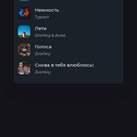
Нежность
Нежность
Турист
Нежность
Лети
Zvonkiy & Асия
Лети
Голоса
Zvonkiy
Голоса
Снова в тебя влюблюсь!
Zvonkiy
Снова
в
тебя
влюблюсь!