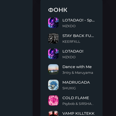
ФОНК
LOTADAO! - Sped Up
MZXDO
LOTADAO!
STAY BACK FUNK
-
Sped
KEERFXLL
Up
STAY
LOTADAO!
BACK
FUNK
MZXDO
LOTADAO!
Dance with Me
3ntry & Maruyama
Dance
MADRUGADA
with
Me
SHUXIG
MADRUGADA
COLD FLAME
Psybob & SIRSHAAH
COLD
VAMP KILLTEKK
FLAME