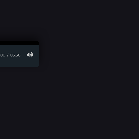
:00
03:30
© 2026 visara.ru » Для Связи:
E-Mail