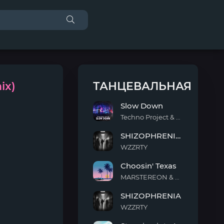
ix)
ТАНЦЕВАЛЬНАЯ
Slow Down
Techno Project & Geny Tur
Slow
SHIZOPHRENIA (Slowed)
Down
WZZRTY
SHIZOPHRENIA
Choosin' Texas
(Slowed)
MARSTEREON & Deep Mage & Megan Ashworth
Choosin'
SHIZOPHRENIA
Texas
WZZRTY
SHIZOPHRENIA