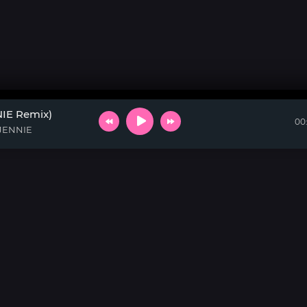
NIE Remix)
00
 JENNIE