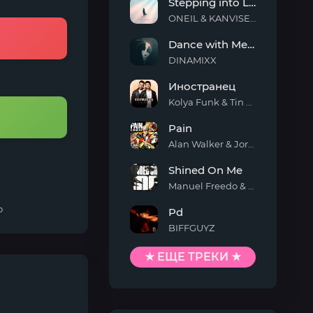
Stepping into Light
ONEIL & KANVISE & ERCODES
Stepping
Dance with Me Tonight
into
Light
DINAMIXX
Dance
Иностранец
with
Me
Kolya Funk & Tin Tin
Tonight
Иностранец
Pain
Alan Walker & Jordan Shaw
Pain
Shined On Me
Manuel Freedo & Scarlett
Shined
о
Pd
On
Me
BIFFGUYZ
Pd
★ ЕЩЕ ТРЕКИ ★