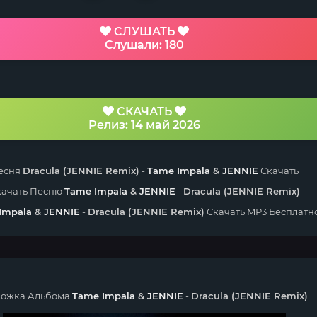
СЛУШАТЬ
Слушали: 180
СКАЧАТЬ
Релиз: 14 май 2026
есня
Dracula (JENNIE Remix)
-
Tame Impala
&
JENNIE
Скачать
качать Песню
Tame Impala
&
JENNIE
-
Dracula (JENNIE Remix)
Impala
&
JENNIE
-
Dracula (JENNIE Remix)
Скачать MP3 Бесплатн
ожка Альбома
Tame Impala
&
JENNIE
-
Dracula (JENNIE Remix)