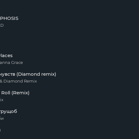
PHOSIS
LD
S
Places
eanna Grace
увств (Diamond remix)
& Diamond Remix
 Roll (Remix)
ix
 трущоб
би
я