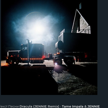
Текст Песни
Dracula (JENNIE Remix)
-
Tame Impala
&
JENNIE