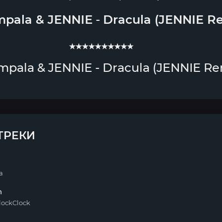
mpala
&
JENNIE
-
Dracula (JENNIE R
★★★★★★★★★★
mpala & JENNIE - Dracula (JENNIE Re
ТРЕКИ
a
n
ClockClock