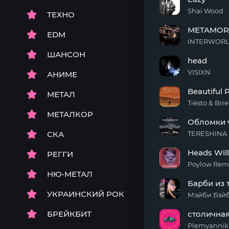
Again
Shai Wood
ТЕХНО
Eazy
METAMOR
EDM
INTERWOR
METAMORPHOSI
ШАНСОН
head
VISIXN
АНИМЕ
head
Beautiful 
МЕТАЛ
Tiësto & Bri
Beautiful
МЕТАЛКОР
Обломки ч
Places
СКА
TERESHINA 
Обломки
Heads Will
РЕГГИ
чувств
(Diamond
Poylow Rem
remix)
НЮ-МЕТАЛ
Heads
Барби из
Will
УКРАИНСКИЙ РОК
Roll
Мэйби Бэй
(Remix)
Барби
БРЕЙКБИТ
столична
из
трущоб
Plemyannik