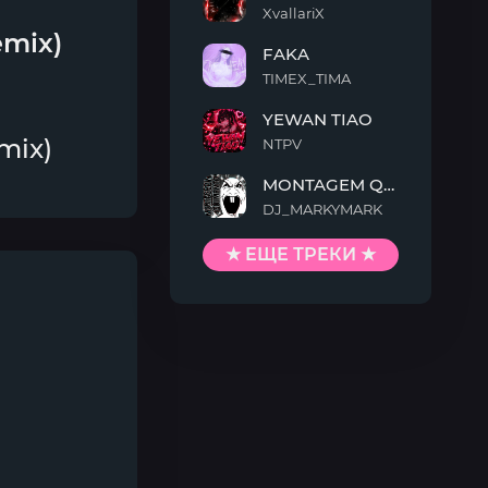
XvallariX
VAMP
emix)
FAKA
KILLTEKK
TIMEX_TIMA
FAKA
YEWAN TIAO
mix)
NTPV
YEWAN
MONTAGEM QUIMENTO
TIAO
DJ_MARKYMARK
MONTAGEM
QUIMENTO
★ ЕЩЕ ТРЕКИ ★