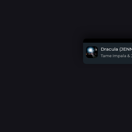
Dracula (JEN
Tame Impala &
DMCA