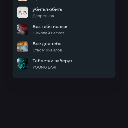
Не
убитьлюбить
для
тебя
Дворецкая
я
убитьлюбить
Без тебя нельзя
Николай Басков
Без
Всё для тебя
тебя
нельзя
Стас Михайлов
Всё
Таблетки заберут
для
тебя
YOUNG LARI
Таблетки
заберут