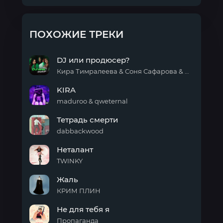
ПОХОЖИЕ ТРЕКИ
DJ или продюсер?
Кира Тимралеева & Соня Сафарова & MCКАРАМЕЛЬКА
DJ
KIRA
или
продюсер?
maduroo & qweternal
KIRA
Тетрадь смерти
dabbackwood
Тетрадь
Неталант
смерти
TWINKY
Неталант
Жаль
КРИМ ПЛИН
Жаль
Не для тебя я
Пропаганда