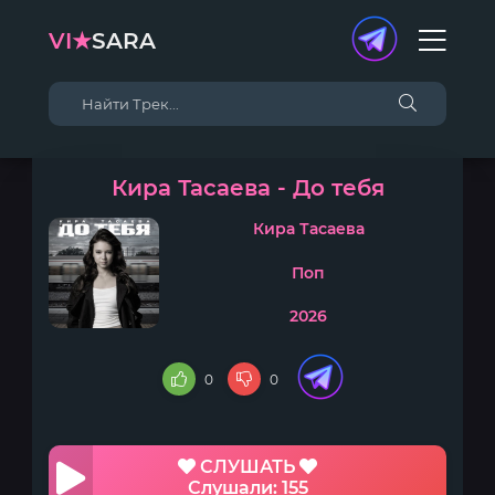
VI★
SARA
Кира Тасаева - До тебя
Кира Тасаева
Поп
2026
0
0
СЛУШАТЬ
Слушали: 155